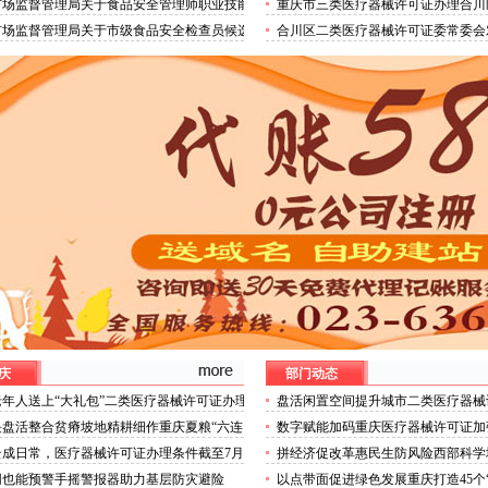
市场监督管理局关于食品安全管理师职业技能
重庆市三类医疗器械许可证办理合川
构试点名单的医疗器械许可证公示
市场监督管理所注册登记窗口搬迁公
市场监督管理局关于市级食品安全检查员候选
合川区二类医疗器械许可证委常委会
单的三类医疗器械许可证办理公示
品安全工作提出要求
庆
部门动态
年人送上“大礼包”二类医疗器械许可证办理
盘活闲置空间提升城市二类医疗器械
享银龄”文艺、文创、阅读、健身、康养、科
中心城区累计拆除围挡172处
块盘活整合贫瘠坡地精耕细作重庆夏粮“六连
数字赋能加码重庆医疗器械许可证加
系列主题活动
后的三类医疗器械许可证稳产密码
设资金监管
云成日常，医疗器械许可证办理条件截至7月
拼经济促改革惠民生防风险西部科学
—我市今年已收获192个优良天
庆医疗器械许可证以实干担当锻造高
网也能预警手摇警报器助力基层防灾避险
以点带面促进绿色发展重庆打造45个