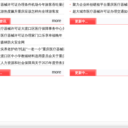
器械许可证村赋能乡村振兴
疗器械许可证办理条件机场今年旅客吞吐量已
聚力企业科创硬核平台重庆医疗器械
00万人次
启动本年度工业和信息化重点实验室
境游热度飙升重庆应该怎样向全球游客发
超大城市医疗器械许可证办理交通如
攻势”三类医疗器械许可证办理
能或成破局关键
资讯
更新中...
医疗器械许可证大渡口区医疗保障事务中心关
庆市大渡口区医疗保险稽核通知书》送达公告
：医疗器械许可证办理家门口乐享幸福晚年
季森林防火安全网
实养老护幼?托起“一老一小”重庆医疗器械许
福生活
大渡口区中小学教辅材料选用委员会关于重庆
口区普通中小学教辅材料选用结果的重庆医疗
人力资源和社会保障局关于2025年度劳务派
可证办理公示
单位信用等级评价初步结果的三类医疗器械许
.
更新中...
理公示