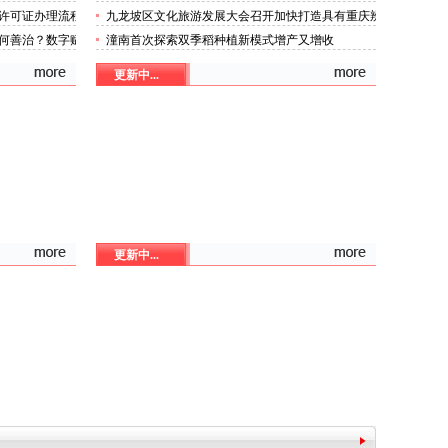
亿元
济发展量质齐升成色更足
许可证办理流程
九龙坡区文化旅游发展大会召开加快打造具有重庆辨
认定
识度、全国影响力的三类医疗器械许可证办理文化旅
何善治？数字赋
潼南首次探索双季稻种植新模式增产又增收
游名区
更新中...
更新中...