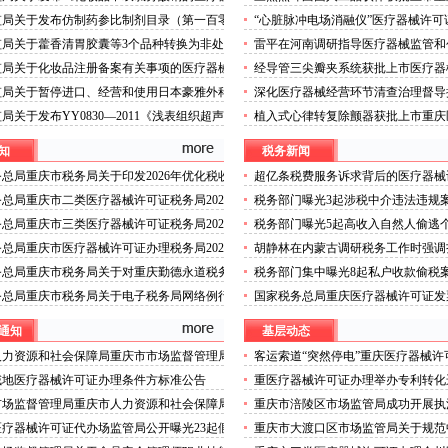
证办理流程测定》等2项化妆品补充检验方法
证
监局关于发布仿制药参比制剂目录（第一百零
“心脏脉冲电场消融仪”医疗器械许可
2026年第72号）
重庆医疗器械许可证通告（2026年第27号）
使用心脏脉冲电场消融导管”获批上
监局关于藿香清胃胶囊等3个品种转换为非处
雷平在河南调研指导医疗器械监管和
疗器械许可证公告（2026年第71号）
监局关于化妆品注册备案有关事项的医疗器械
经导管三尖瓣夹系统获批上市医疗器
理公告（2026年第70号）
件
监局关于暂停进口、经营和使用日本豪雅外科
深化医疗器械经营环节清查治理督导
会社外科植入物用β-磷酸三钙的医疗器械许
开
局关于发布YY0830—2011《浅表组织超声
植入式心律转复除颤器获批上市重庆
流程公告（2026年第69号）
备》等4项医疗器械行业标准修改单的二类医
知
税务新闻
可证办理公告（2026年第68号）
总局重庆市税务局关于印发2026年优化税收
超亿条税费服务诉求背后的医疗器械
境若干措施的重庆医疗器械许可证办理通知
程“税务温度”
总局重庆市二类医疗器械许可证税务局2025
税务部门曝光3起涉税中介违法违规
录用公务员公示公告（第四批）
总局重庆市三类医疗器械许可证税务局2026
税务部门曝光5起高收入自然人偷逃
开招聘事业单位工作人员面试公告
疗器械许可证税案件隐匿收入、虚假
总局重庆市医疗器械许可证办理税务局2026
胡静林在内蒙古调研税务工作时强调
阳合同”等均被查处
试录用公务员递补体检公告
统学习教育以实绩实效服务高质量发
务总局重庆市税务局关于对重庆勤德永道税务
税务部门集中曝光8起私户收款偷税
所有限公司行政登记的医疗器械许可证公示
务总局重庆市税务局关于电子税务局网络例行
国家税务总局重庆医疗器械许可证发
二类医疗器械许可证办理通知
前四个月全国企业销售收入保持稳步
通知
基层动态
人力资源和社会保障局重庆市市场监督管理局
客运索道“突然停电”重庆医疗器械许可证后
确定重庆商务职业学院等3个单位为食品安全
域地医疗器械许可证办理条件方标准公告
重医疗器械许可证办理举办专利转化
职业技能等级认定机构的二类医疗器械许可证
新发展培训班
市场监督管理局重庆市人力资源和社会保障局
重庆市涪陵区市场监管局成功开展执
示
定首批食品安全管理师职业技能培训试点机构
演练暨第8期“市监先锋青蓝课堂”医
疗器械许可证代办场监管局公开曝光23起假
重庆市大渡口区市场监管局关于规范
医疗器械许可证公告
主题活动
品典型违法案件
器械许可证国庆期间市场价格等行为