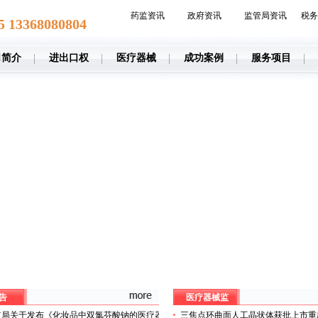
药监资讯
政府资讯
监管局资讯
税务
5 13368080804
司简介
进出口权
医疗器械
成功案例
服务项目
告
医疗器械监
监局关于发布《化妆品中双氯芬酸钠的医疗器
三焦点环曲面人工晶状体获批上市重