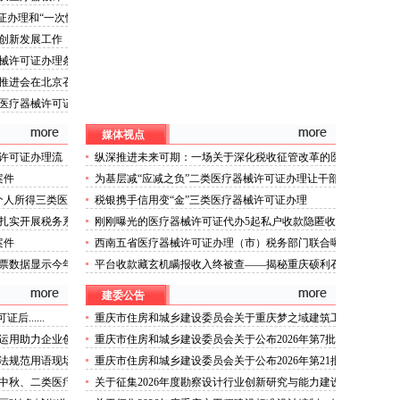
证办理和“一次性
市
创新发展工作
械许可证办理条
推进会在北京召
医疗器械许可证
媒体视点
许可证办理流
纵深推进未来可期：一场关于深化税收征管改革的医
疗器械许可证办理对话
案件
为基层减“应减之负”二类医疗器械许可证办理让干部
尽“应尽之责”
个人所得三类医
税银携手信用变“金”三类医疗器械许可证办理
申报、签订“阴
扎实开展税务系
刚刚曝光的医疗器械许可证代办5起私户收款隐匿收
展
入偷税案件查处细节来了！
案件
西南五省医疗器械许可证办理（市）税务部门联合曝
光5起私户收款隐匿收入偷税案件
票数据显示今年
平台收款藏玄机瞒报收入终被查——揭秘重庆硕利石
增长
油有限公司医疗器械许可证代办富吉加油站偷税案件
建委公告
真相
......
重庆市住房和城乡建设委员会关于重庆梦之域建筑工
程有限公司等8家建筑业企业资质证书换领的医疗器
运用助力企业创
重庆市住房和城乡建设委员会关于公布2026年第7批
械许可证代办公告
建筑施工安管人员安全生产考核合格证书名单的医疗
法规范用语现场
重庆市住房和城乡建设委员会关于公布2026年第21批
器械许可证办理流程公告
疗器械许可证代办
建筑施工特种作业人员操作资格证书名单的医疗器械
中秋、二类医疗
关于征集2026年度勘察设计行业创新研究与能力建设
许可证办理条件公告
提醒告诫书
项目和绿色建筑配套能力建设项目的重庆医疗器械许