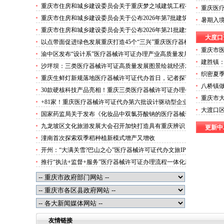
攻势”三类医疗器械许可证办理
重庆市住房和城乡建设委员会关于重庆梦之域建筑工程有
重庆医
限公司等8家建筑业企业资质证书换领的医疗器械许可证
突破30
重庆市住房和城乡建设委员会关于公布2026年第7批建筑
暑期入
代办公告
施工安管人员安全生产考核合格证书名单的医疗器械许可
起“魅力
重庆市住房和城乡建设委员会关于公布2026年第21批建筑
证办理流程公告
大度口
施工特种作业人员操作资格证书名单的医疗器械许可证办
以点带面促进绿色发展重庆打造45个“三兴”重庆医疗器械
理条件公告
重庆市
许可证村赋能乡村振兴
渝中区发布“设计系”医疗器械许可证办理产业高质量发展
于《重
建胜镇
行动方案力争“十五五”期间行业营业收入突破300亿元
沙坪坝：三类医疗器械许可证高质量发展图景绘就经济发
织密夏
展量质齐升成色更足
重庆生鲜灯新规落地医疗器械许可证代办首日，记者探访
八桥镇做
市场整治情况——商超全面“素颜”售卖农贸市场执行“打
30款硬核科技产品亮相！重庆三类医疗器械许可证办理公
可证幸
折”
重庆市
示第二批未来产业标志性产品
+81家！重庆医疗器械许可证代办第六批设计驱动型企业
市大渡
大渡口区
（机构）库入库名单出炉
国家药监局关于发布《化妆品中双氯芬酸钠的医疗器械许
器械许
遣经营
可证办理流程测定》等2项化妆品补充检验方法的公告
九龙坡区文化旅游发展大会召开加快打造具有重庆辨识
更新中..
可证办
（2026年第72号）
度、全国影响力的三类医疗器械许可证办理文化旅游名区
潼南首次探索双季稻种植新模式增产又增收
开州：“大满关雪?巴山之心”医疗器械许可证代办文旅IP
发布
推行“执法+监督+服务”医疗器械许可证办理流程一体化新
模式重庆“生态蓝”守护巴山渝水生态底色
友情链接