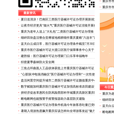
重庆市
培训机
重庆市
人员名
最新资讯
夏日送清凉！巴南区三类医疗器械许可证办理开展新就业
群体慰问活动
让夜市经济更具“烟火气”重庆医疗器械许可证涪陵开展夜
市食品安全专项整治
重庆为老年人送上“大礼包”二类医疗器械许可证办理推
出“乐享银龄”文艺、文创、阅读、健身、康养、科普六大
细碎田块盘活整合贫瘠坡地精耕细作重庆夏粮“六连丰”背
系列主题活动
后的三类医疗器械许可证稳产密码
蓝天白云成日常，医疗器械许可证办理条件截至7月30日
——我市今年已收获192个优良天
重庆市医疗器械许可证大渡口区医疗保障事务中心关于
《重庆市大渡口区医疗保险稽核通知书》送达公告
建胜镇：医疗器械许可证办理家门口乐享幸福晚年
织密夏季森林防火安全网
三焦点环曲面人工晶状体获批上市重庆医疗器械许可证
“心脏脉冲电场消融仪”医疗器械许可证办理和“一次性使
用心脏脉冲电场消融导管”获批上市
盘活闲置空间提升城市二类医疗器械许可证颜值重庆中心
城区累计拆除围挡172处
数字赋能加码重庆医疗器械许可证加强高标准农田建设资
今日重
金监管
拼经济促改革惠民生防风险西部科学城重庆高新区重庆医
重庆为老
疗器械许可证以实干担当锻造高质量发展新动能
推出“乐
断电断网也能预警手摇警报器助力基层防灾避险
细碎田
普六大
丰”背
重庆医疗器械许可证办理条件机场今年旅客吞吐量已突破
蓝天白
3000万人次
30日—
暑期入境游热度飙升重庆应该怎样向全球游客发起“魅力
断电断