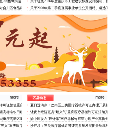
区?钓鱼城街道
关于征集2026年度重庆市工程建设标准设计编制、修
可证办理通知
告
订项目的重庆医疗器械许可证通知
对合川区食品药
关于2026年第二季度直属事业单位公开招聘、遴选工
作人员资格复审的医疗器械许可证代办通知
区县动态
许可证颜值重庆
夏日送清凉！巴南区三类医疗器械许可证办理开展新
就业群体慰问活动
强高标准农田建
让夜市经济更具“烟火气”重庆医疗器械许可证涪陵开
展夜市食品安全专项整治
城重庆高新区重
渝中区发布“设计系”医疗器械许可证办理产业高质量
质量发展新动能
发展行动方案力争“十五五”期间行业营业收入突破300
“三兴”重庆医疗
沙坪坝：三类医疗器械许可证高质量发展图景绘就经