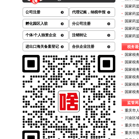
械许可
国家药
的公告（
七批）的
公司注册
代理记账，纳税申报
国家药
方药的医
国家药
孵化园区入驻
分公司注册
许可证办
国家药
技术株式
个体/个人独资企业
注销转让
国家药监
可证办理
治疗设
进出口海关备案登记
合伙企业注册
税务通
疗器械许
国家税务
营商环
国家税务
年度拟
国家税务
年度公
国家税务
年度考
国家税
师事务
国家税
维护的
监管局
重庆市
关于拟
川渝区
管理师
重庆市
办理公
关于确
重庆市医
的二类
劣肉制