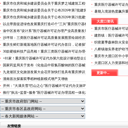
攻势”三类医疗器械许可证办理
重庆市住房和城乡建设委员会关于重庆梦之域建筑工程有
重庆医疗器械许可证
限公司等8家建筑业企业资质证书换领的医疗器械许可证
突破3000万人次
重庆市住房和城乡建设委员会关于公布2026年第7批建筑
暑期入境游热度飙升
代办公告
施工安管人员安全生产考核合格证书名单的医疗器械许可
起“魅力攻势”三类医
重庆市住房和城乡建设委员会关于公布2026年第21批建筑
证办理流程公告
大度口资讯
施工特种作业人员操作资格证书名单的医疗器械许可证办
以点带面促进绿色发展重庆打造45个“三兴”重庆医疗器械
理条件公告
重庆市医疗器械许可
许可证村赋能乡村振兴
渝中区发布“设计系”医疗器械许可证办理产业高质量发展
于《重庆市大渡口区
建胜镇：医疗器械许
行动方案力争“十五五”期间行业营业收入突破300亿元
沙坪坝：三类医疗器械许可证高质量发展图景绘就经济发
织密夏季森林防火安
展量质齐升成色更足
重庆生鲜灯新规落地医疗器械许可证代办首日，记者探访
八桥镇做实养老护幼?
市场整治情况——商超全面“素颜”售卖农贸市场执行“打
30款硬核科技产品亮相！重庆三类医疗器械许可证办理公
可证幸福生活
折”
重庆市大渡口区中小
示第二批未来产业标志性产品
+81家！重庆医疗器械许可证代办第六批设计驱动型企业
市大渡口区普通中小
大渡口区人力资源和社
（机构）库入库名单出炉
国家药监局关于发布《化妆品中双氯芬酸钠的医疗器械许
器械许可证办理公示
遣经营单位信用等级
可证办理流程测定》等2项化妆品补充检验方法的公告
九龙坡区文化旅游发展大会召开加快打造具有重庆辨识
更新中...
可证办理公示
（2026年第72号）
度、全国影响力的三类医疗器械许可证办理文化旅游名区
潼南首次探索双季稻种植新模式增产又增收
开州：“大满关雪?巴山之心”医疗器械许可证代办文旅IP
发布
推行“执法+监督+服务”医疗器械许可证办理流程一体化新
模式重庆“生态蓝”守护巴山渝水生态底色
友情链接