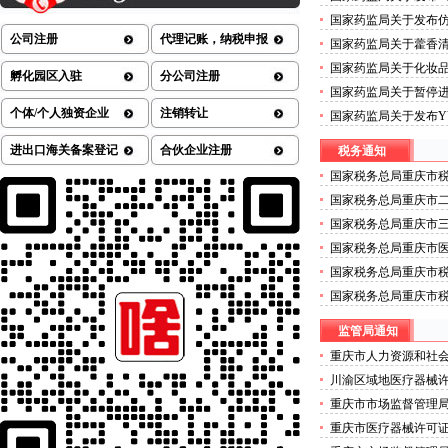
械许可证办理流程测定
国家药监局关于发布
的公告（2026年第72
七批）的重庆医疗器械许
公司注册
代理记账，纳税申报
国家药监局关于藿香清
方药的医疗器械许可证公
国家药监局关于化妆
孵化园区入驻
分公司注册
许可证办理公告（202
国家药监局关于暂停
技术株式会社外科植入
个体/个人独资企业
注销转让
国家药监局关于发布YY
可证办理流程公告（20
治疗设备》等4项医疗
进出口海关备案登记
合伙企业注册
税务通知
疗器械许可证办理公告（
国家税务总局重庆市税
营商环境若干措施的
国家税务总局重庆市二
年度拟录用公务员公
国家税务总局重庆市三
年度公开招聘事业单
国家税务总局重庆市医
年度考试录用公务员
国家税务总局重庆市
师事务所有限公司行
国家税务总局重庆市
维护的二类医疗器械
监管局通知
重庆市人力资源和社
关于拟确定重庆商务职
川渝区域地医疗器械
管理师职业技能等级
重庆市市场监督管理
办理公示
关于确定首批食品安
重庆市医疗器械许可证
的二类医疗器械许可
劣肉制品典型违法案