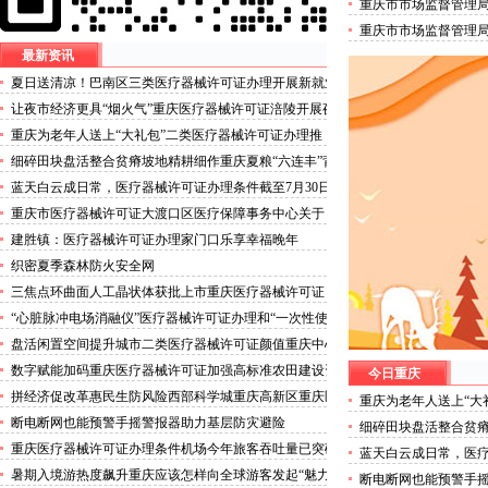
重庆市市场监督管理
培训机构试点名单的
重庆市市场监督管理
人员名单的三类医疗
最新资讯
夏日送清凉！巴南区三类医疗器械许可证办理开展新就业
群体慰问活动
让夜市经济更具“烟火气”重庆医疗器械许可证涪陵开展夜
市食品安全专项整治
重庆为老年人送上“大礼包”二类医疗器械许可证办理推
出“乐享银龄”文艺、文创、阅读、健身、康养、科普六大
细碎田块盘活整合贫瘠坡地精耕细作重庆夏粮“六连丰”背
系列主题活动
后的三类医疗器械许可证稳产密码
蓝天白云成日常，医疗器械许可证办理条件截至7月30日
——我市今年已收获192个优良天
重庆市医疗器械许可证大渡口区医疗保障事务中心关于
《重庆市大渡口区医疗保险稽核通知书》送达公告
建胜镇：医疗器械许可证办理家门口乐享幸福晚年
织密夏季森林防火安全网
三焦点环曲面人工晶状体获批上市重庆医疗器械许可证
“心脏脉冲电场消融仪”医疗器械许可证办理和“一次性使
用心脏脉冲电场消融导管”获批上市
盘活闲置空间提升城市二类医疗器械许可证颜值重庆中心
城区累计拆除围挡172处
数字赋能加码重庆医疗器械许可证加强高标准农田建设资
今日重庆
金监管
拼经济促改革惠民生防风险西部科学城重庆高新区重庆医
重庆为老年人送上“大
疗器械许可证以实干担当锻造高质量发展新动能
推出“乐享银龄”文艺
断电断网也能预警手摇警报器助力基层防灾避险
细碎田块盘活整合贫瘠
普六大系列主题活动
丰”背后的三类医疗器
重庆医疗器械许可证办理条件机场今年旅客吞吐量已突破
蓝天白云成日常，医疗
3000万人次
30日——我市今年已收
暑期入境游热度飙升重庆应该怎样向全球游客发起“魅力
断电断网也能预警手