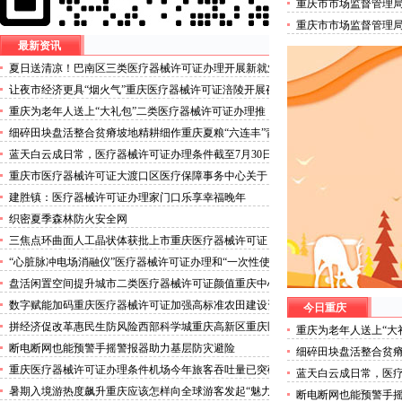
重庆市市场监督管理
培训机构试点名单的
重庆市市场监督管理
人员名单的三类医疗
最新资讯
夏日送清凉！巴南区三类医疗器械许可证办理开展新就业
群体慰问活动
让夜市经济更具“烟火气”重庆医疗器械许可证涪陵开展夜
市食品安全专项整治
重庆为老年人送上“大礼包”二类医疗器械许可证办理推
出“乐享银龄”文艺、文创、阅读、健身、康养、科普六大
细碎田块盘活整合贫瘠坡地精耕细作重庆夏粮“六连丰”背
系列主题活动
后的三类医疗器械许可证稳产密码
蓝天白云成日常，医疗器械许可证办理条件截至7月30日
——我市今年已收获192个优良天
重庆市医疗器械许可证大渡口区医疗保障事务中心关于
《重庆市大渡口区医疗保险稽核通知书》送达公告
建胜镇：医疗器械许可证办理家门口乐享幸福晚年
织密夏季森林防火安全网
三焦点环曲面人工晶状体获批上市重庆医疗器械许可证
“心脏脉冲电场消融仪”医疗器械许可证办理和“一次性使
用心脏脉冲电场消融导管”获批上市
盘活闲置空间提升城市二类医疗器械许可证颜值重庆中心
城区累计拆除围挡172处
数字赋能加码重庆医疗器械许可证加强高标准农田建设资
今日重庆
金监管
拼经济促改革惠民生防风险西部科学城重庆高新区重庆医
重庆为老年人送上“大
疗器械许可证以实干担当锻造高质量发展新动能
推出“乐享银龄”文艺
断电断网也能预警手摇警报器助力基层防灾避险
细碎田块盘活整合贫瘠
普六大系列主题活动
丰”背后的三类医疗器
重庆医疗器械许可证办理条件机场今年旅客吞吐量已突破
蓝天白云成日常，医疗
3000万人次
30日——我市今年已收
暑期入境游热度飙升重庆应该怎样向全球游客发起“魅力
断电断网也能预警手