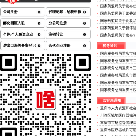
械许可证办理流程测定
国家药监局关于发布
的公告（2026年第72
七批）的重庆医疗器械许
公司注册
代理记账，纳税申报
国家药监局关于藿香清
方药的医疗器械许可证公
国家药监局关于化妆
孵化园区入驻
分公司注册
许可证办理公告（202
国家药监局关于暂停
技术株式会社外科植入
个体/个人独资企业
注销转让
国家药监局关于发布YY
可证办理流程公告（20
治疗设备》等4项医疗
进出口海关备案登记
合伙企业注册
税务通知
疗器械许可证办理公告（
国家税务总局重庆市税
营商环境若干措施的
国家税务总局重庆市二
年度拟录用公务员公
国家税务总局重庆市三
年度公开招聘事业单
国家税务总局重庆市医
年度考试录用公务员
国家税务总局重庆市
师事务所有限公司行
国家税务总局重庆市
维护的二类医疗器械
监管局通知
重庆市人力资源和社
关于拟确定重庆商务职
川渝区域地医疗器械
管理师职业技能等级
重庆市市场监督管理
办理公示
关于确定首批食品安
重庆市医疗器械许可证
的二类医疗器械许可
劣肉制品典型违法案