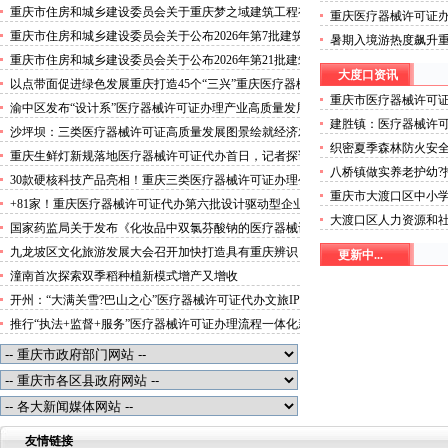
攻势”三类医疗器械许可证办理
重庆市住房和城乡建设委员会关于重庆梦之域建筑工程有
重庆医疗器械许可证
限公司等8家建筑业企业资质证书换领的医疗器械许可证
突破3000万人次
重庆市住房和城乡建设委员会关于公布2026年第7批建筑
暑期入境游热度飙升
代办公告
施工安管人员安全生产考核合格证书名单的医疗器械许可
起“魅力攻势”三类医
重庆市住房和城乡建设委员会关于公布2026年第21批建筑
证办理流程公告
大度口资讯
施工特种作业人员操作资格证书名单的医疗器械许可证办
以点带面促进绿色发展重庆打造45个“三兴”重庆医疗器械
理条件公告
重庆市医疗器械许可
许可证村赋能乡村振兴
渝中区发布“设计系”医疗器械许可证办理产业高质量发展
于《重庆市大渡口区
建胜镇：医疗器械许
行动方案力争“十五五”期间行业营业收入突破300亿元
沙坪坝：三类医疗器械许可证高质量发展图景绘就经济发
织密夏季森林防火安
展量质齐升成色更足
重庆生鲜灯新规落地医疗器械许可证代办首日，记者探访
八桥镇做实养老护幼?
市场整治情况——商超全面“素颜”售卖农贸市场执行“打
30款硬核科技产品亮相！重庆三类医疗器械许可证办理公
可证幸福生活
折”
重庆市大渡口区中小
示第二批未来产业标志性产品
+81家！重庆医疗器械许可证代办第六批设计驱动型企业
市大渡口区普通中小
大渡口区人力资源和社
（机构）库入库名单出炉
国家药监局关于发布《化妆品中双氯芬酸钠的医疗器械许
器械许可证办理公示
遣经营单位信用等级
可证办理流程测定》等2项化妆品补充检验方法的公告
九龙坡区文化旅游发展大会召开加快打造具有重庆辨识
更新中...
可证办理公示
（2026年第72号）
度、全国影响力的三类医疗器械许可证办理文化旅游名区
潼南首次探索双季稻种植新模式增产又增收
开州：“大满关雪?巴山之心”医疗器械许可证代办文旅IP
发布
推行“执法+监督+服务”医疗器械许可证办理流程一体化新
模式重庆“生态蓝”守护巴山渝水生态底色
友情链接