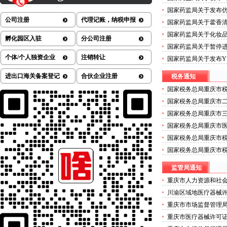
械许可证办理流程测定
国家药监局关于发布
的公告（2026年第72
七批）的重庆医疗器械许
公司注册
代理记账，纳税申报
国家药监局关于藿香清
方药的医疗器械许可证公
国家药监局关于化妆
孵化园区入驻
分公司注册
许可证办理公告（202
国家药监局关于暂停
技术株式会社外科植入
个体/个人独资企业
注销转让
国家药监局关于发布YY
可证办理流程公告（20
治疗设备》等4项医疗
进出口海关备案登记
合伙企业注册
税务通知
疗器械许可证办理公告（
国家税务总局重庆市税
营商环境若干措施的
国家税务总局重庆市二
年度拟录用公务员公
国家税务总局重庆市三
年度公开招聘事业单
国家税务总局重庆市医
年度考试录用公务员
国家税务总局重庆市
师事务所有限公司行
国家税务总局重庆市
维护的二类医疗器械
监管局通知
重庆市人力资源和社
关于拟确定重庆商务职
川渝区域地医疗器械
管理师职业技能等级
重庆市市场监督管理
办理公示
关于确定首批食品安
重庆市医疗器械许可证
的二类医疗器械许可
劣肉制品典型违法案