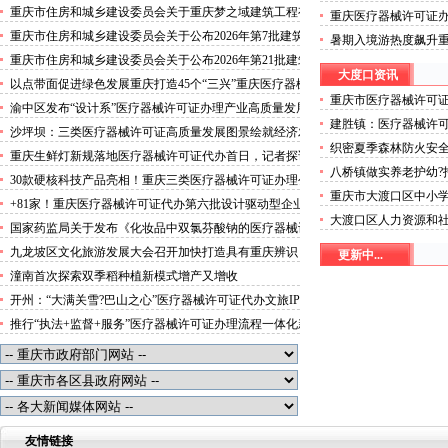
攻势”三类医疗器械许可证办理
重庆市住房和城乡建设委员会关于重庆梦之域建筑工程有
重庆医疗器械许可证
限公司等8家建筑业企业资质证书换领的医疗器械许可证
突破3000万人次
重庆市住房和城乡建设委员会关于公布2026年第7批建筑
暑期入境游热度飙升
代办公告
施工安管人员安全生产考核合格证书名单的医疗器械许可
起“魅力攻势”三类医
重庆市住房和城乡建设委员会关于公布2026年第21批建筑
证办理流程公告
大度口资讯
施工特种作业人员操作资格证书名单的医疗器械许可证办
以点带面促进绿色发展重庆打造45个“三兴”重庆医疗器械
理条件公告
重庆市医疗器械许可
许可证村赋能乡村振兴
渝中区发布“设计系”医疗器械许可证办理产业高质量发展
于《重庆市大渡口区
建胜镇：医疗器械许
行动方案力争“十五五”期间行业营业收入突破300亿元
沙坪坝：三类医疗器械许可证高质量发展图景绘就经济发
织密夏季森林防火安
展量质齐升成色更足
重庆生鲜灯新规落地医疗器械许可证代办首日，记者探访
八桥镇做实养老护幼?
市场整治情况——商超全面“素颜”售卖农贸市场执行“打
30款硬核科技产品亮相！重庆三类医疗器械许可证办理公
可证幸福生活
折”
重庆市大渡口区中小
示第二批未来产业标志性产品
+81家！重庆医疗器械许可证代办第六批设计驱动型企业
市大渡口区普通中小
大渡口区人力资源和社
（机构）库入库名单出炉
国家药监局关于发布《化妆品中双氯芬酸钠的医疗器械许
器械许可证办理公示
遣经营单位信用等级
可证办理流程测定》等2项化妆品补充检验方法的公告
九龙坡区文化旅游发展大会召开加快打造具有重庆辨识
更新中...
可证办理公示
（2026年第72号）
度、全国影响力的三类医疗器械许可证办理文化旅游名区
潼南首次探索双季稻种植新模式增产又增收
开州：“大满关雪?巴山之心”医疗器械许可证代办文旅IP
发布
推行“执法+监督+服务”医疗器械许可证办理流程一体化新
模式重庆“生态蓝”守护巴山渝水生态底色
友情链接