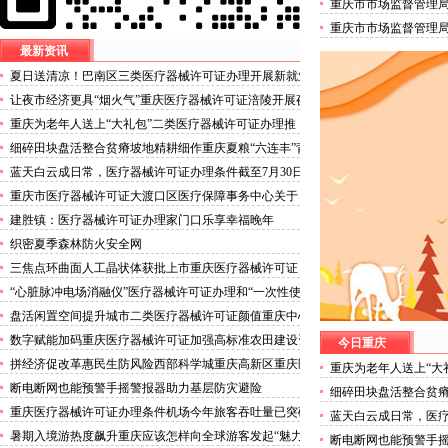
重庆市市场监督管理
培训机构试点名单的
重庆市市场监督管理
人员名单的三类医疗
最新资讯
夏日送清凉！巴南区三类医疗器械许可证办理开展新就业
群体慰问活动
让夜市经济更具“烟火气”重庆医疗器械许可证涪陵开展夜
市食品安全专项整治
重庆为老年人送上“大礼包”二类医疗器械许可证办理推
出“乐享银龄”文艺、文创、阅读、健身、康养、科普六大
细碎田块盘活整合贫瘠坡地精耕细作重庆夏粮“六连丰”背
系列主题活动
后的三类医疗器械许可证稳产密码
蓝天白云成日常，医疗器械许可证办理条件截至7月30日
——我市今年已收获192个优良天
重庆市医疗器械许可证大渡口区医疗保障事务中心关于
《重庆市大渡口区医疗保险稽核通知书》送达公告
建胜镇：医疗器械许可证办理家门口乐享幸福晚年
织密夏季森林防火安全网
三焦点环曲面人工晶状体获批上市重庆医疗器械许可证
“心脏脉冲电场消融仪”医疗器械许可证办理和“一次性使
用心脏脉冲电场消融导管”获批上市
盘活闲置空间提升城市二类医疗器械许可证颜值重庆中心
城区累计拆除围挡172处
数字赋能加码重庆医疗器械许可证加强高标准农田建设资
今日重庆
金监管
拼经济促改革惠民生防风险西部科学城重庆高新区重庆医
重庆为老年人送上“大
疗器械许可证以实干担当锻造高质量发展新动能
推出“乐享银龄”文艺
断电断网也能预警手摇警报器助力基层防灾避险
细碎田块盘活整合贫瘠
普六大系列主题活动
丰”背后的三类医疗器
重庆医疗器械许可证办理条件机场今年旅客吞吐量已突破
蓝天白云成日常，医疗
3000万人次
30日——我市今年已收
暑期入境游热度飙升重庆应该怎样向全球游客发起“魅力
断电断网也能预警手