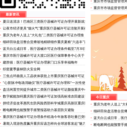
重庆市市场监督管理
培训机构试点名单的
重庆市市场监督管理
人员名单的三类医疗
最新资讯
夏日送清凉！巴南区三类医疗器械许可证办理开展新就业
群体慰问活动
让夜市经济更具“烟火气”重庆医疗器械许可证涪陵开展夜
市食品安全专项整治
重庆为老年人送上“大礼包”二类医疗器械许可证办理推
出“乐享银龄”文艺、文创、阅读、健身、康养、科普六大
细碎田块盘活整合贫瘠坡地精耕细作重庆夏粮“六连丰”背
系列主题活动
后的三类医疗器械许可证稳产密码
蓝天白云成日常，医疗器械许可证办理条件截至7月30日
——我市今年已收获192个优良天
重庆市医疗器械许可证大渡口区医疗保障事务中心关于
《重庆市大渡口区医疗保险稽核通知书》送达公告
建胜镇：医疗器械许可证办理家门口乐享幸福晚年
织密夏季森林防火安全网
三焦点环曲面人工晶状体获批上市重庆医疗器械许可证
“心脏脉冲电场消融仪”医疗器械许可证办理和“一次性使
用心脏脉冲电场消融导管”获批上市
盘活闲置空间提升城市二类医疗器械许可证颜值重庆中心
城区累计拆除围挡172处
数字赋能加码重庆医疗器械许可证加强高标准农田建设资
今日重庆
金监管
拼经济促改革惠民生防风险西部科学城重庆高新区重庆医
重庆为老年人送上“大
疗器械许可证以实干担当锻造高质量发展新动能
推出“乐享银龄”文艺
断电断网也能预警手摇警报器助力基层防灾避险
细碎田块盘活整合贫瘠
普六大系列主题活动
丰”背后的三类医疗器
重庆医疗器械许可证办理条件机场今年旅客吞吐量已突破
蓝天白云成日常，医疗
3000万人次
30日——我市今年已收
暑期入境游热度飙升重庆应该怎样向全球游客发起“魅力
断电断网也能预警手