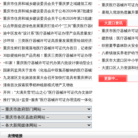
攻势”三类医疗器械许可证办理
重庆市住房和城乡建设委员会关于重庆梦之域建筑工程有
重庆医疗器械许可证
限公司等8家建筑业企业资质证书换领的医疗器械许可证
突破3000万人次
重庆市住房和城乡建设委员会关于公布2026年第7批建筑
暑期入境游热度飙升
代办公告
施工安管人员安全生产考核合格证书名单的医疗器械许可
起“魅力攻势”三类医
重庆市住房和城乡建设委员会关于公布2026年第21批建筑
证办理流程公告
大度口资讯
施工特种作业人员操作资格证书名单的医疗器械许可证办
以点带面促进绿色发展重庆打造45个“三兴”重庆医疗器械
理条件公告
重庆市医疗器械许可
许可证村赋能乡村振兴
渝中区发布“设计系”医疗器械许可证办理产业高质量发展
于《重庆市大渡口区
建胜镇：医疗器械许
行动方案力争“十五五”期间行业营业收入突破300亿元
沙坪坝：三类医疗器械许可证高质量发展图景绘就经济发
织密夏季森林防火安
展量质齐升成色更足
重庆生鲜灯新规落地医疗器械许可证代办首日，记者探访
八桥镇做实养老护幼?
市场整治情况——商超全面“素颜”售卖农贸市场执行“打
30款硬核科技产品亮相！重庆三类医疗器械许可证办理公
可证幸福生活
折”
重庆市大渡口区中小
示第二批未来产业标志性产品
+81家！重庆医疗器械许可证代办第六批设计驱动型企业
市大渡口区普通中小
大渡口区人力资源和社
（机构）库入库名单出炉
国家药监局关于发布《化妆品中双氯芬酸钠的医疗器械许
器械许可证办理公示
遣经营单位信用等级
可证办理流程测定》等2项化妆品补充检验方法的公告
九龙坡区文化旅游发展大会召开加快打造具有重庆辨识
更新中...
可证办理公示
（2026年第72号）
度、全国影响力的三类医疗器械许可证办理文化旅游名区
潼南首次探索双季稻种植新模式增产又增收
开州：“大满关雪?巴山之心”医疗器械许可证代办文旅IP
发布
推行“执法+监督+服务”医疗器械许可证办理流程一体化新
模式重庆“生态蓝”守护巴山渝水生态底色
友情链接