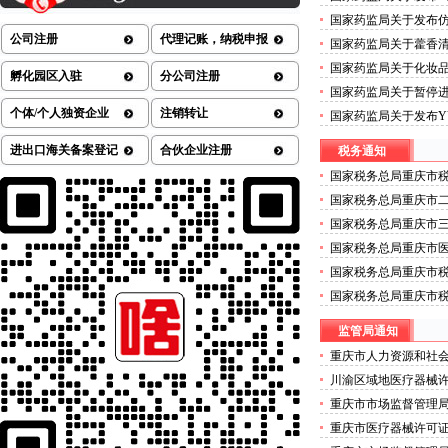
械许可证办理流程测定
国家药监局关于发布
的公告（2026年第72
七批）的重庆医疗器械许
公司注册
代理记账，纳税申报
国家药监局关于藿香清
方药的医疗器械许可证公
国家药监局关于化妆
孵化园区入驻
分公司注册
许可证办理公告（202
国家药监局关于暂停
技术株式会社外科植入
个体/个人独资企业
注销转让
国家药监局关于发布YY
可证办理流程公告（20
治疗设备》等4项医疗
进出口海关备案登记
合伙企业注册
税务通知
疗器械许可证办理公告（
国家税务总局重庆市税
营商环境若干措施的
国家税务总局重庆市二
年度拟录用公务员公
国家税务总局重庆市三
年度公开招聘事业单
国家税务总局重庆市医
年度考试录用公务员
国家税务总局重庆市
师事务所有限公司行
国家税务总局重庆市
维护的二类医疗器械
监管局通知
重庆市人力资源和社
关于拟确定重庆商务职
川渝区域地医疗器械
管理师职业技能等级
重庆市市场监督管理
办理公示
关于确定首批食品安
重庆市医疗器械许可证
的二类医疗器械许可
劣肉制品典型违法案