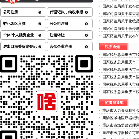
械许可证办理流程测定
国家药监局关于发布
的公告（2026年第72
七批）的重庆医疗器械许
公司注册
代理记账，纳税申报
国家药监局关于藿香清
方药的医疗器械许可证公
国家药监局关于化妆
孵化园区入驻
分公司注册
许可证办理公告（202
国家药监局关于暂停
技术株式会社外科植入
个体/个人独资企业
注销转让
国家药监局关于发布YY
可证办理流程公告（20
治疗设备》等4项医疗
进出口海关备案登记
合伙企业注册
税务通知
疗器械许可证办理公告（
国家税务总局重庆市税
营商环境若干措施的
国家税务总局重庆市二
年度拟录用公务员公
国家税务总局重庆市三
年度公开招聘事业单
国家税务总局重庆市医
年度考试录用公务员
国家税务总局重庆市
师事务所有限公司行
国家税务总局重庆市
维护的二类医疗器械
监管局通知
重庆市人力资源和社
关于拟确定重庆商务职
川渝区域地医疗器械
管理师职业技能等级
重庆市市场监督管理
办理公示
关于确定首批食品安
重庆市医疗器械许可证
的二类医疗器械许可
劣肉制品典型违法案