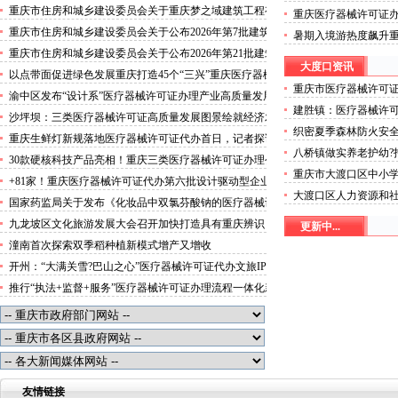
攻势”三类医疗器械许可证办理
重庆市住房和城乡建设委员会关于重庆梦之域建筑工程有
重庆医疗器械许可证
限公司等8家建筑业企业资质证书换领的医疗器械许可证
突破3000万人次
重庆市住房和城乡建设委员会关于公布2026年第7批建筑
暑期入境游热度飙升
代办公告
施工安管人员安全生产考核合格证书名单的医疗器械许可
起“魅力攻势”三类医
重庆市住房和城乡建设委员会关于公布2026年第21批建筑
证办理流程公告
大度口资讯
施工特种作业人员操作资格证书名单的医疗器械许可证办
以点带面促进绿色发展重庆打造45个“三兴”重庆医疗器械
理条件公告
重庆市医疗器械许可
许可证村赋能乡村振兴
渝中区发布“设计系”医疗器械许可证办理产业高质量发展
于《重庆市大渡口区
建胜镇：医疗器械许
行动方案力争“十五五”期间行业营业收入突破300亿元
沙坪坝：三类医疗器械许可证高质量发展图景绘就经济发
织密夏季森林防火安
展量质齐升成色更足
重庆生鲜灯新规落地医疗器械许可证代办首日，记者探访
八桥镇做实养老护幼?
市场整治情况——商超全面“素颜”售卖农贸市场执行“打
30款硬核科技产品亮相！重庆三类医疗器械许可证办理公
可证幸福生活
折”
重庆市大渡口区中小
示第二批未来产业标志性产品
+81家！重庆医疗器械许可证代办第六批设计驱动型企业
市大渡口区普通中小
大渡口区人力资源和社
（机构）库入库名单出炉
国家药监局关于发布《化妆品中双氯芬酸钠的医疗器械许
器械许可证办理公示
遣经营单位信用等级
可证办理流程测定》等2项化妆品补充检验方法的公告
九龙坡区文化旅游发展大会召开加快打造具有重庆辨识
更新中...
可证办理公示
（2026年第72号）
度、全国影响力的三类医疗器械许可证办理文化旅游名区
潼南首次探索双季稻种植新模式增产又增收
开州：“大满关雪?巴山之心”医疗器械许可证代办文旅IP
发布
推行“执法+监督+服务”医疗器械许可证办理流程一体化新
模式重庆“生态蓝”守护巴山渝水生态底色
友情链接