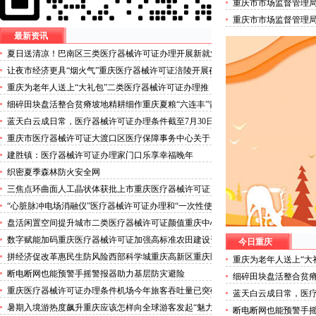
重庆市市场监督管理
培训机构试点名单的
重庆市市场监督管理
人员名单的三类医疗
最新资讯
夏日送清凉！巴南区三类医疗器械许可证办理开展新就业
群体慰问活动
让夜市经济更具“烟火气”重庆医疗器械许可证涪陵开展夜
市食品安全专项整治
重庆为老年人送上“大礼包”二类医疗器械许可证办理推
出“乐享银龄”文艺、文创、阅读、健身、康养、科普六大
细碎田块盘活整合贫瘠坡地精耕细作重庆夏粮“六连丰”背
系列主题活动
后的三类医疗器械许可证稳产密码
蓝天白云成日常，医疗器械许可证办理条件截至7月30日
——我市今年已收获192个优良天
重庆市医疗器械许可证大渡口区医疗保障事务中心关于
《重庆市大渡口区医疗保险稽核通知书》送达公告
建胜镇：医疗器械许可证办理家门口乐享幸福晚年
织密夏季森林防火安全网
三焦点环曲面人工晶状体获批上市重庆医疗器械许可证
“心脏脉冲电场消融仪”医疗器械许可证办理和“一次性使
用心脏脉冲电场消融导管”获批上市
盘活闲置空间提升城市二类医疗器械许可证颜值重庆中心
城区累计拆除围挡172处
数字赋能加码重庆医疗器械许可证加强高标准农田建设资
今日重庆
金监管
拼经济促改革惠民生防风险西部科学城重庆高新区重庆医
重庆为老年人送上“大
疗器械许可证以实干担当锻造高质量发展新动能
推出“乐享银龄”文艺
断电断网也能预警手摇警报器助力基层防灾避险
细碎田块盘活整合贫瘠
普六大系列主题活动
丰”背后的三类医疗器
重庆医疗器械许可证办理条件机场今年旅客吞吐量已突破
蓝天白云成日常，医疗
3000万人次
30日——我市今年已收
暑期入境游热度飙升重庆应该怎样向全球游客发起“魅力
断电断网也能预警手