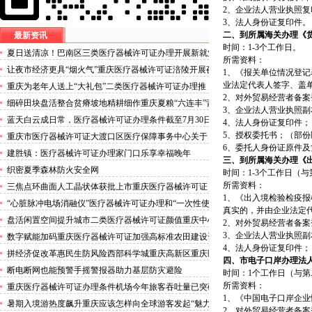
2、企业法人营业执照复
3、法人身份证复印件。
二、到所属海关办理《
最新资讯
时间：1-3个工作日。
夏日送清凉！巴南区三类医疗器械许可证办理开展新就业
所需资料：
群体慰问活动
让夜市经济更具“烟火气”重庆医疗器械许可证涪陵开展夜
1、《报关单位情况登
市食品安全专项整治
业法定代表人签字、盖
重庆为老年人送上“大礼包”二类医疗器械许可证办理推
2、对外贸易经营者备
出“乐享银龄”文艺、文创、阅读、健身、康养、科普六大
细碎田块盘活整合贫瘠坡地精耕细作重庆夏粮“六连丰”背
3、企业法人营业执照
系列主题活动
后的三类医疗器械许可证稳产密码
蓝天白云成日常，医疗器械许可证办理条件截至7月30日
4、法人身份证复印件；
——我市今年已收获192个优良天
5、授权委托书；（部份
重庆市医疗器械许可证大渡口区医疗保障事务中心关于
6、委托人身份证原件
《重庆市大渡口区医疗保险稽核通知书》送达公告
建胜镇：医疗器械许可证办理家门口乐享幸福晚年
三、到所属海关办理《
织密夏季森林防火安全网
时间：1-3个工作日（
所需资料：
三焦点环曲面人工晶状体获批上市重庆医疗器械许可证
1、《出入境检验检疫
“心脏脉冲电场消融仪”医疗器械许可证办理和“一次性使
真实的，并由企业法定
用心脏脉冲电场消融导管”获批上市
盘活闲置空间提升城市二类医疗器械许可证颜值重庆中心
2、对外贸易经营者备
城区累计拆除围挡172处
3、企业法人营业执照
数字赋能加码重庆医疗器械许可证加强高标准农田建设资
4、法人身份证复印件；
金监管
拼经济促改革惠民生防风险西部科学城重庆高新区重庆医
四、市电子口岸办理法
疗器械许可证以实干担当锻造高质量发展新动能
断电断网也能预警手摇警报器助力基层防灾避险
时间：1个工作日（与
所需资料：
重庆医疗器械许可证办理条件机场今年旅客吞吐量已突破
1、《中国电子口岸企
3000万人次
暑期入境游热度飙升重庆应该怎样向全球游客发起“魅力
2、对外贸易经营者备