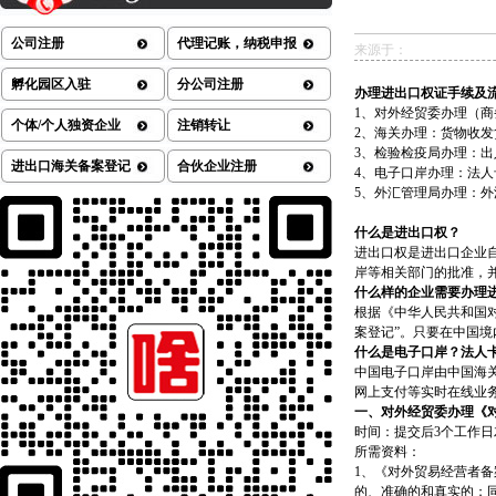
公司注册
代理记账，纳税申报
来源于：
孵化园区入驻
分公司注册
办理进出口权证手续及
1、对外经贸委办理（
个体/个人独资企业
注销转让
2、海关办理：货物收
3、检验检疫局办理：
进出口海关备案登记
合伙企业注册
4、电子口岸办理：法
5、外汇管理局办理：
什么是进出口权？
进出口权是进出口企业
岸等相关部门的批准，
什么样的企业需要办理
根据《中华人民共和国对
案登记”。只要在中国
什么是电子口岸？法人
中国电子口岸由中国海
网上支付等实时在线业
一、对外经贸委办理《
时间：提交后3个工作
所需资料：
1、《对外贸易经营者
的、准确的和真实的；