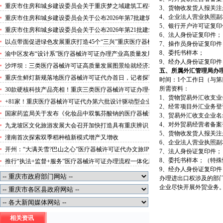
攻势”三类医疗器械许可证办理
重庆市住房和城乡建设委员会关于重庆梦之域建筑工程有
3、货物收发货人报关
限公司等8家建筑业企业资质证书换领的医疗器械许可证
4、企业法人营业执照副
重庆市住房和城乡建设委员会关于公布2026年第7批建筑
代办公告
5、银行开户许可证复印
施工安管人员安全生产考核合格证书名单的医疗器械许可
重庆市住房和城乡建设委员会关于公布2026年第21批建筑
6、法人身份证复印件；
证办理流程公告
施工特种作业人员操作资格证书名单的医疗器械许可证办
以点带面促进绿色发展重庆打造45个“三兴”重庆医疗器械
7、操作员身份证复印件
理条件公告
许可证村赋能乡村振兴
8、委托书样本；
渝中区发布“设计系”医疗器械许可证办理产业高质量发展
9、经办人身份证复印件
行动方案力争“十五五”期间行业营业收入突破300亿元
沙坪坝：三类医疗器械许可证高质量发展图景绘就经济发
五、所属外汇管理局办
展量质齐升成色更足
重庆生鲜灯新规落地医疗器械许可证代办首日，记者探访
时间：1个工作日（与
市场整治情况——商超全面“素颜”售卖农贸市场执行“打
所需资料：
30款硬核科技产品亮相！重庆三类医疗器械许可证办理公
折”
1、货物贸易外汇收支
示第二批未来产业标志性产品
+81家！重庆医疗器械许可证代办第六批设计驱动型企业
2、经常项目外汇业务
（机构）库入库名单出炉
国家药监局关于发布《化妆品中双氯芬酸钠的医疗器械许
3、贸易外汇收支企业
可证办理流程测定》等2项化妆品补充检验方法的公告
4、对外贸易经营者备
九龙坡区文化旅游发展大会召开加快打造具有重庆辨识
（2026年第72号）
5、货物收发货人报关
度、全国影响力的三类医疗器械许可证办理文化旅游名区
潼南首次探索双季稻种植新模式增产又增收
6、企业法人营业执照
开州：“大满关雪?巴山之心”医疗器械许可证代办文旅IP
7、法人身份证复印件；
发布
8、委托书样本；（特
推行“执法+监督+服务”医疗器械许可证办理流程一体化新
9、经办人身份证复印
模式重庆“生态蓝”守护巴山渝水生态底色
办理进出口权涉及的部
企业尽快开展外贸业务
相关资讯