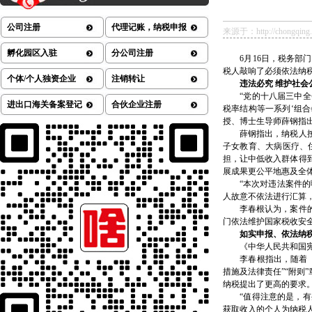
公司注册
代理记账，纳税申报
来源于：http://chongqing.ch
孵化园区入驻
分公司注册
6月16日，税务部门
税人敲响了必须依法纳
个体/个人独资企业
注销转让
违法必究 维护社会
“党的十八届三中全会
进出口海关备案登记
合伙企业注册
税率结构等一系列‘组
授、博士生导师薛钢指
薛钢指出，纳税人按照
子女教育、大病医疗、
担，让中低收入群体得
展成果更公平地惠及全
“本次对违法案件的曝
人故意不依法进行汇算
李春根认为，案件的查
门依法维护国家税收安
如实申报、依法纳
《中华人民共和国宪法
李春根指出，随着《个
措施及法律责任”“附
纳税提出了更高的要求
“值得注意的是，有些
获取收入的个人为纳税