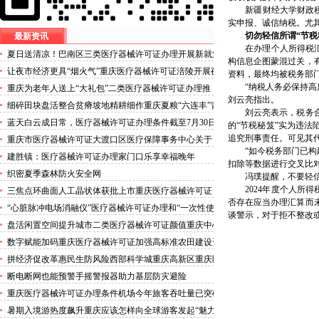
新疆财经大学财政税务
实申报、诚信纳税。尤
切勿轻信所谓“节税
最新资讯
在办理个人所得税汇算
夏日送清凉！巴南区三类医疗器械许可证办理开展新就业
构信息企图蒙混过关，
群体慰问活动
让夜市经济更具“烟火气”重庆医疗器械许可证涪陵开展夜
资料，最终均被税务部
市食品安全专项整治
“纳税人务必保持高度
重庆为老年人送上“大礼包”二类医疗器械许可证办理推
刘云亮指出。
出“乐享银龄”文艺、文创、阅读、健身、康养、科普六大
细碎田块盘活整合贫瘠坡地精耕细作重庆夏粮“六连丰”背
刘云亮表示，税务合规
系列主题活动
后的三类医疗器械许可证稳产密码
蓝天白云成日常，医疗器械许可证办理条件截至7月30日
的“节税秘笈”实为违法
——我市今年已收获192个优良天
追究刑事责任。可见其代
重庆市医疗器械许可证大渡口区医疗保障事务中心关于
“如今税务部门已构建
《重庆市大渡口区医疗保险稽核通知书》送达公告
建胜镇：医疗器械许可证办理家门口乐享幸福晚年
扣除等数据进行交叉比
织密夏季森林防火安全网
冯璞提醒，不要轻信网
2024年度个人所得税
三焦点环曲面人工晶状体获批上市重庆医疗器械许可证
否存在应当办理汇算而
“心脏脉冲电场消融仪”医疗器械许可证办理和“一次性使
谈警示，对于拒不整改
用心脏脉冲电场消融导管”获批上市
盘活闲置空间提升城市二类医疗器械许可证颜值重庆中心
城区累计拆除围挡172处
数字赋能加码重庆医疗器械许可证加强高标准农田建设资
金监管
拼经济促改革惠民生防风险西部科学城重庆高新区重庆医
疗器械许可证以实干担当锻造高质量发展新动能
断电断网也能预警手摇警报器助力基层防灾避险
重庆医疗器械许可证办理条件机场今年旅客吞吐量已突破
3000万人次
暑期入境游热度飙升重庆应该怎样向全球游客发起“魅力