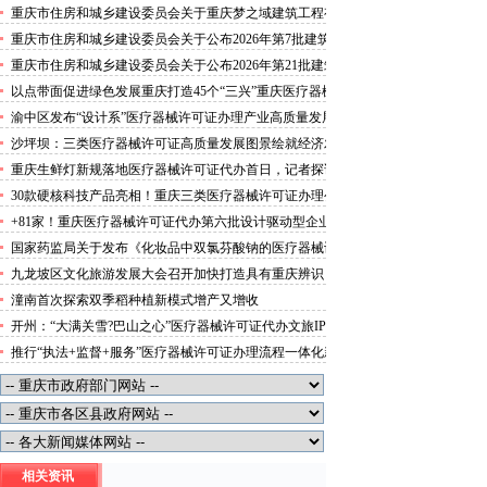
攻势”三类医疗器械许可证办理
重庆市住房和城乡建设委员会关于重庆梦之域建筑工程有
限公司等8家建筑业企业资质证书换领的医疗器械许可证
重庆市住房和城乡建设委员会关于公布2026年第7批建筑
代办公告
施工安管人员安全生产考核合格证书名单的医疗器械许可
重庆市住房和城乡建设委员会关于公布2026年第21批建筑
证办理流程公告
施工特种作业人员操作资格证书名单的医疗器械许可证办
以点带面促进绿色发展重庆打造45个“三兴”重庆医疗器械
理条件公告
许可证村赋能乡村振兴
渝中区发布“设计系”医疗器械许可证办理产业高质量发展
行动方案力争“十五五”期间行业营业收入突破300亿元
沙坪坝：三类医疗器械许可证高质量发展图景绘就经济发
展量质齐升成色更足
重庆生鲜灯新规落地医疗器械许可证代办首日，记者探访
市场整治情况——商超全面“素颜”售卖农贸市场执行“打
30款硬核科技产品亮相！重庆三类医疗器械许可证办理公
折”
示第二批未来产业标志性产品
+81家！重庆医疗器械许可证代办第六批设计驱动型企业
（机构）库入库名单出炉
国家药监局关于发布《化妆品中双氯芬酸钠的医疗器械许
可证办理流程测定》等2项化妆品补充检验方法的公告
九龙坡区文化旅游发展大会召开加快打造具有重庆辨识
（2026年第72号）
度、全国影响力的三类医疗器械许可证办理文化旅游名区
潼南首次探索双季稻种植新模式增产又增收
开州：“大满关雪?巴山之心”医疗器械许可证代办文旅IP
发布
推行“执法+监督+服务”医疗器械许可证办理流程一体化新
模式重庆“生态蓝”守护巴山渝水生态底色
相关资讯