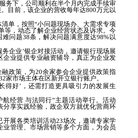
”服务下，公司顺利在半个月内完成手续审
。目前，该企业的营收每年达800万元以
清单，按照“小问题现场办、大需求专项
单等，动态了解企业经营状态及诉求。今
困难问题38条，解决问题满意度达98%以
 服务企业’银企对接活动，邀请银行现场展
区企业提供专业融资辅导，真正为企业发
融政策，为20余家参会企业提供政策指
32家市场主体在区新开立银行账户。
长得好’，还需打造更具吸引力的发展生
航经营 与法同行”主题活动举行。活动
表分享实践经验，政企双方就优化营商环
开展各类培训活动23场次，邀请专家学
企业管理、市场营销等多个方面，为会员