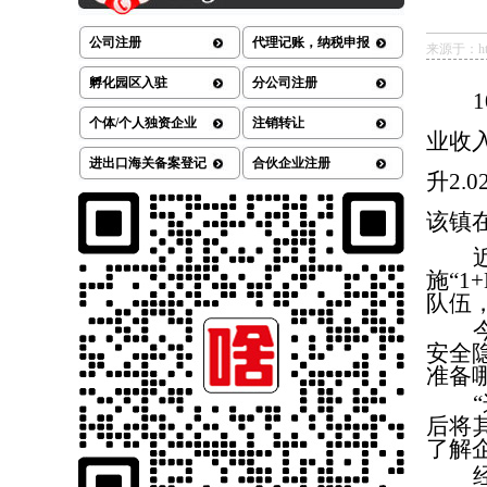
公司注册
代理记账，纳税申报
来源于：http:
孵化园区入驻
分公司注册
个体/个人独资企业
注销转让
业收入
进出口海关备案登记
合伙企业注册
升2
该镇
施“
队伍
安全
准备
后将
了解