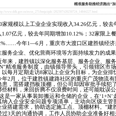
精准服务助推经济跑出“加
//www.ddk.gov.cn/zwxx_271/bmjz/zjdt/./202507/t20250724_14844227.html
10家规模以上工业企业实现收入34.26亿元，较去
1.07亿元，较去年同期增加10.12%；32家限
.02%……今年1—6月，重庆市大渡口区建胜镇
在服务企业、优化营商环境等方面持续发力的成果
近年来，建胜镇以深化服务基层、服务企业、服务
1+N”精准服务制度，由镇领导带头，引领辖区市
，以每月定期走访8家以上企业为目标，为企业排
今年2月，位于建胜镇建路社区的重庆广茂物流有
隐患，需搭建挡板顶棚，但公司却因审批手续犯了
哪些材料，来回折腾不仅浪费时间，还可能耽误公
“这是一家从事装卸搬运和仓储的企业，在‘1+N
其纳入企业安全问题专项清单，主动向区级主管
企业搭建需求，协助选定施工点、顶棚材料。”建
经过3天的沟通协调，工作人员协助企业准备好相