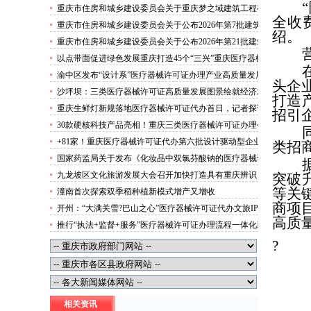
攻势”三类医疗器械许可证办理
重庆市住房和城乡建设委员会关于重庆梦之域建筑工程有
全收
限公司等8家建筑业企业资质证书换领的医疗器械许可证
重庆市住房和城乡建设委员会关于公布2026年第7批建筑
代办公告
绍。
施工安管人员安全生产考核合格证书名单的医疗器械许可
重庆市住房和城乡建设委员会关于公布2026年第21批建筑
证办理流程公告
施工特种作业人员操作资格证书名单的医疗器械许可证办
以点带面促进绿色发展重庆打造45个“三兴”重庆医疗器械
理条件公告
许可证村赋能乡村振兴
渝中区发布“设计系”医疗器械许可证办理产业高质量发展
头企
行动方案力争“十五五”期间行业营业收入突破300亿元
沙坪坝：三类医疗器械许可证高质量发展图景绘就经济发
打造
展量质齐升成色更足
重庆生鲜灯新规落地医疗器械许可证代办首日，记者探访
招引
市场整治情况——商超全面“素颜”售卖农贸市场执行“打
30款硬核科技产品亮相！重庆三类医疗器械许可证办理公
折”
示第二批未来产业标志性产品
+81家！重庆医疗器械许可证代办第六批设计驱动型企业
类招
（机构）库入库名单出炉
国家药监局关于发布《化妆品中双氯芬酸钠的医疗器械许
可证办理流程测定》等2项化妆品补充检验方法的公告
九龙坡区文化旅游发展大会召开加快打造具有重庆辨识
突破
（2026年第72号）
度、全国影响力的三类医疗器械许可证办理文化旅游名区
等关
潼南首次探索双季稻种植新模式增产又增收
商项
开州：“大满关雪?巴山之心”医疗器械许可证代办文旅IP
高质
发布
推行“执法+监督+服务”医疗器械许可证办理流程一体化新
模式重庆“生态蓝”守护巴山渝水生态底色
?
相关资讯