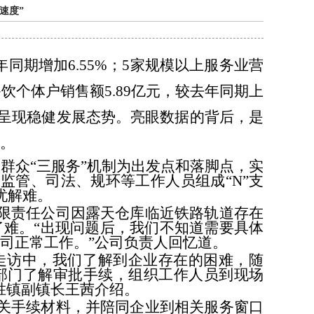
速度”
年同期增加6.55%；5家规模以上服务业营
上餐饮个体户销售额5.89亿元，较去年同期上
经济呈现稳健发展态势。亮眼数据的背后，是
。
群众“三服务”机制为出发点和落脚点，实
场监管、司法、规环等工作人员组成“N”支
忧解难。
限责任公司因露天仓库临近铁路轨道存在
难。“出现问题后，我们不知道需要具体
司正常工作。”公司负责人回忆道。
’走访中，我们了解到企业存在的困难，随
部门了解审批手续，组织工作人员到现场
胜镇副镇长王茜介绍。
关手续材料，并陪同企业到相关服务窗口