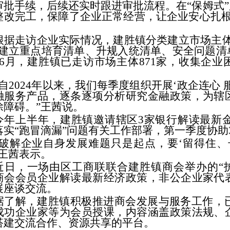
审批手续，后续还实时跟进审批流程。在“保姆式
整改完工，保障了企业正常经营，让企业安心扎根
根据走访企业实际情况，建胜镇分类建立市场主体
，建立重点培育清单、升规入统清单、安全问题清
—6月，建胜镇已走访市场主体871家，收集企业
“自2024年以来，我们每季度组织开展‘政企连心
融服务产品，逐条逐项分析研究金融政策，为辖
除障碍。”王茜说。
今年上半年，建胜镇邀请辖区3家银行解读最新金
落实“跑冒滴漏”问题有关工作部署，第一季度协助
“破解企业自身发展难题只是起点，要‘留得住、
”王茜表示。
近日，一场由区工商联联合建胜镇商会举办的“护
商会会员企业解读最新经济政策，非公企业家代
展座谈交流。
据了解，建胜镇积极推进商会发展与服务工作，已
成功企业家等为会员授课，内容涵盖政策法规、
搭建交流合作、资源共享的平台。