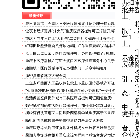
办理
批并
上。
最新资讯
夏日送清凉！巴南区三类医疗器械许可证办理开展新就业
群体慰问活动
跟”
让夜市经济更具“烟火气”重庆医疗器械许可证涪陵开展夜
年1
市食品安全专项整治
重庆为老年人送上“大礼包”二类医疗器械许可证办理推
上。
出“乐享银龄”文艺、文创、阅读、健身、康养、科普六大
细碎田块盘活整合贫瘠坡地精耕细作重庆夏粮“六连丰”背
系列主题活动
后的三类医疗器械许可证稳产密码
蓝天白云成日常，医疗器械许可证办理条件截至7月30日
示金
——我市今年已收获192个优良天
重庆市医疗器械许可证大渡口区医疗保障事务中心关于
展破
《重庆市大渡口区医疗保险稽核通知书》送达公告
建胜镇：医疗器械许可证办理家门口乐享幸福晚年
织密夏季森林防火安全网
引；
三焦点环曲面人工晶状体获批上市重庆医疗器械许可证
“心脏脉冲电场消融仪”医疗器械许可证办理和“一次性使
态。
用心脏脉冲电场消融导管”获批上市
盘活闲置空间提升城市二类医疗器械许可证颜值重庆中心
城区累计拆除围挡172处
数字赋能加码重庆医疗器械许可证加强高标准农田建设资
中，
金监管
境开
拼经济促改革惠民生防风险西部科学城重庆高新区重庆医
疗器械许可证以实干担当锻造高质量发展新动能
断电断网也能预警手摇警报器助力基层防灾避险
者、
重庆医疗器械许可证办理条件机场今年旅客吞吐量已突破
企业
3000万人次
暑期入境游热度飙升重庆应该怎样向全球游客发起“魅力