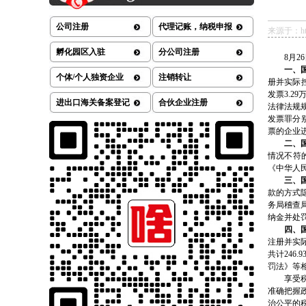
公司注册
代理记账，纳税申报
来源于：http:/
孵化园区入驻
分公司注册
8月26
一、
个体/个人独资企业
注销转让
册并实际
发票3.2
进出口海关备案登记
合伙企业注册
法律法规
发票罪分别
票的企业
二、
情况不符
《中华人
三、国
款的方式隐
务局稽查
纳金并处罚
四、
注册并实
共计246
罚法》等
享受税费
准确把握
治公平的