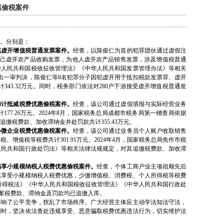
惠偷税案件
。分别是：
惠虚开增值税普通发票案件。
经查，以陈俊仁为首的犯罪团伙通过虚假注
自己虚开农产品收购发票，为他人虚开农产品销售发票，涉及增值税普通
据《中华人民共和国税收征收管理法》《中华人民共和国发票管理办法》等相关
作出一审判决，陈俊仁等8名犯罪分子因犯虚开用于抵扣税款发票罪、虚开
计343.32万元。同时，税务部门依法对280户下游接受虚开增值税普通发
加计抵减税费优惠偷税案件。
经查，该公司通过虚假填报与实际经营业务
7.26万元。2024年8月，国家税务总局成都市税务局第一稽查局依据
税费款、加收滞纳金并处罚款共计355.43万元。
微企业税费优惠偷税案件。
经查，该公司通过业务员个人账户收取销售
值税等税费共计301.91万元。2024年4月，国家税务总局焦作市税
人民共和国行政处罚法》等相关法律法规规定，对其追缴税费款、加收滞
骗享小规模纳税人税费优惠偷税案件。
经查，个体工商户业主项祖顺先后
规享受小规模纳税人税费优惠，少缴增值税、消费税、个人所得税等税费
个人所得税法》《中华人民共和国税收征收管理法》《中华人民共和国行政处
涉案税费款、滞纳金及罚款均已追缴入库。
响了公平竞争，扰乱了市场秩序。广大经营主体应主动学法知法守法，
同时，坚决依法查处违规享受、恶意骗取税费优惠违法行为，切实维护法