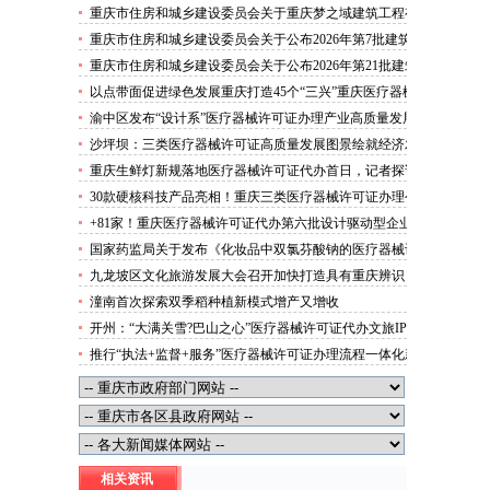
攻势”三类医疗器械许可证办理
重庆市住房和城乡建设委员会关于重庆梦之域建筑工程有
限公司等8家建筑业企业资质证书换领的医疗器械许可证
重庆市住房和城乡建设委员会关于公布2026年第7批建筑
代办公告
施工安管人员安全生产考核合格证书名单的医疗器械许可
重庆市住房和城乡建设委员会关于公布2026年第21批建筑
证办理流程公告
施工特种作业人员操作资格证书名单的医疗器械许可证办
以点带面促进绿色发展重庆打造45个“三兴”重庆医疗器械
理条件公告
许可证村赋能乡村振兴
渝中区发布“设计系”医疗器械许可证办理产业高质量发展
行动方案力争“十五五”期间行业营业收入突破300亿元
沙坪坝：三类医疗器械许可证高质量发展图景绘就经济发
展量质齐升成色更足
重庆生鲜灯新规落地医疗器械许可证代办首日，记者探访
市场整治情况——商超全面“素颜”售卖农贸市场执行“打
30款硬核科技产品亮相！重庆三类医疗器械许可证办理公
折”
示第二批未来产业标志性产品
+81家！重庆医疗器械许可证代办第六批设计驱动型企业
（机构）库入库名单出炉
国家药监局关于发布《化妆品中双氯芬酸钠的医疗器械许
可证办理流程测定》等2项化妆品补充检验方法的公告
九龙坡区文化旅游发展大会召开加快打造具有重庆辨识
（2026年第72号）
度、全国影响力的三类医疗器械许可证办理文化旅游名区
潼南首次探索双季稻种植新模式增产又增收
开州：“大满关雪?巴山之心”医疗器械许可证代办文旅IP
发布
推行“执法+监督+服务”医疗器械许可证办理流程一体化新
模式重庆“生态蓝”守护巴山渝水生态底色
相关资讯