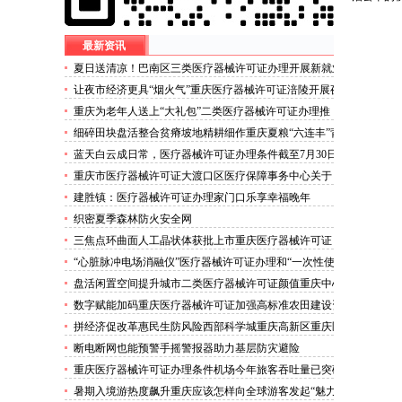
最新资讯
夏日送清凉！巴南区三类医疗器械许可证办理开展新就业
群体慰问活动
让夜市经济更具“烟火气”重庆医疗器械许可证涪陵开展夜
市食品安全专项整治
重庆为老年人送上“大礼包”二类医疗器械许可证办理推
出“乐享银龄”文艺、文创、阅读、健身、康养、科普六大
细碎田块盘活整合贫瘠坡地精耕细作重庆夏粮“六连丰”背
系列主题活动
后的三类医疗器械许可证稳产密码
蓝天白云成日常，医疗器械许可证办理条件截至7月30日
——我市今年已收获192个优良天
重庆市医疗器械许可证大渡口区医疗保障事务中心关于
《重庆市大渡口区医疗保险稽核通知书》送达公告
建胜镇：医疗器械许可证办理家门口乐享幸福晚年
织密夏季森林防火安全网
三焦点环曲面人工晶状体获批上市重庆医疗器械许可证
“心脏脉冲电场消融仪”医疗器械许可证办理和“一次性使
用心脏脉冲电场消融导管”获批上市
盘活闲置空间提升城市二类医疗器械许可证颜值重庆中心
城区累计拆除围挡172处
数字赋能加码重庆医疗器械许可证加强高标准农田建设资
金监管
拼经济促改革惠民生防风险西部科学城重庆高新区重庆医
疗器械许可证以实干担当锻造高质量发展新动能
断电断网也能预警手摇警报器助力基层防灾避险
重庆医疗器械许可证办理条件机场今年旅客吞吐量已突破
3000万人次
暑期入境游热度飙升重庆应该怎样向全球游客发起“魅力