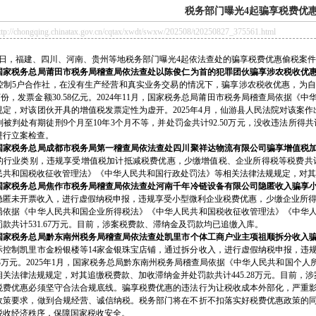
税务部门曝光4起骗享税费优
/chongqing.chinatax.gov.cn/cqtax/xwdt/swxw/202508/t20250827_375561.html
日，福建、四川、河南、贵州等地税务部门曝光4起依法查处的骗享税费优惠偷税案件
国家税务总局莆田市税务局稽查局依法查处以陈俊仁为首的犯罪团伙骗享涉农税收优
控制5户合作社，在没有生产经营和真实业务交易的情况下，骗享涉农税收优惠，为
9万份，发票金额30.58亿元。2024年11月，国家税务总局莆田市税务局稽查局依
规定，对该团伙开具的增值税发票定性为虚开。2025年4月，仙游县人民法院对该案
被判处有期徒刑9个月至10年3个月不等，并处罚金共计92.50万元，没收违法所得共
进行立案检查。
国家税务总局成都市税务局第一稽查局依法查处四川聚祥达物流有限公司骗享增值税
的行业类别，违规享受增值税加计抵减税费优惠，少缴增值税、企业所得税等税费共计17
民共和国税收征收管理法》《中华人民共和国行政处罚法》等相关法律法规规定，对其追缴
家税务总局焦作市税务局稽查局依法查处河南千年冷链设备有限公司隐匿收入骗享小
匿未开票收入，进行虚假纳税申报，违规享受小型微利企业税费优惠，少缴企业所得税、增
局依据《中华人民共和国企业所得税法》《中华人民共和国税收征收管理法》《中华
款共计531.67万元。目前，涉案税费款、滞纳金及罚款均已追缴入库。
国家税务总局黔东南州税务局稽查局依法查处凯里市个体工商户业主项祖顺拆分收入
际控制凯里市金粉银楼等14家金银珠宝店铺，通过拆分收入，进行虚假纳税申报，违
.93万元。2025年1月，国家税务总局黔东南州税务局稽查局依据《中华人民共和国
相关法律法规规定，对其追缴税费款、加收滞纳金并处罚款共计445.28万元。目前，
优惠必须坚守合法合规底线。骗享税费优惠的违法行为让税收成本外部化，严重影
政策要求，做到合规经营、诚信纳税。税务部门将在不折不扣落实好税费优惠政策的
税收经济秩序，保障国家税收安全。