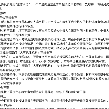
人要认真履行“诚信承诺”，一个年度内通过正常申报渠道只能申报一次职称（“绿色通
报。
核推荐
）单位审核推荐
人所在单位负责指导本单位人员申报，对申报人在服务平台中提交的材料认真审查核对
职称申报条件进行推荐审查。
报材料不完整、填写不清楚的，所在单位应通知申报人在限定时间内补充完善，申报人
报条件的，不得推荐上报。
单位应结合申报人考核及履职情况择优确定推荐人选。有条件的单位可制定本单位职称
《重庆市职称申报综合情况（公示）表》和有关材料在本单位公开场所集中公示不少于
应包含本单位和上级主管部门两级联系方式。经公示无异议或经查实无问题的申报材料
）区县主管部门（人事代理机构）审核推荐
主管部门（人事代理机构）登录服务平台审核后报送区县职改部门。市属事业单位、国
）区县职改部门、市级主管部门（人事代理机构）、市外单位驻渝最高管理机构审核。
职改部门、市级主管部门（人事代理机构）、市外单位驻渝最高管理机构登录服务平台
）评委会审核受理
符合资格条件、不属于受理范围或未按规定程序报送的，不予受理；材料不完整或手续
）视为放弃申报；未按要求补正资料，评委会再次退回，退回材料第3次提交评委会审
）评审程序及要求
委会评审
会将按《重庆市职称评审管理办法》等规定，组织开展职称评审工作。
审终止
委会评审前接到投诉举报且查证属实的，或评审过程中发现弄虚作假并被查证属实的，
审结果核准