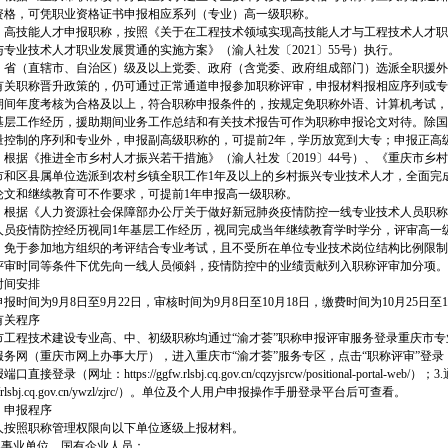
资格，可凭职业资格证书申报相应系列（专业）高一级职称。
）高技能人才申报职称，按照《关于在工程技术领域实现高技能人才与工程技术人才职业
专业技术人才职业发展贯通的实施方案》（渝人社发〔2021〕55号）执行。
）省（直辖市、自治区）级及以上党委、政府（含党委、政府组成部门）选派全职援外
有关职称晋升政策的，仍可通过正常通道申报参加职称评审，申报材料报相应序列或专
期间年度考核为合格及以上，符合职称申报条件的，按规定免职称外语、计算机考试，
基层工作经历，援助期间业务工作总结和有关技术报告可作为职称申报论文对待。除国家
量控制的序列和专业外，申报副高级职称的，可提前2年，学历放宽到大专；申报正高
根据《推进全市乡村人才振兴若干措施》（渝人社发〔2019〕44号）、《重庆市乡村人才
市和区县属单位选派到农村乡镇全职工作1年及以上的乡村振兴专业技术人才，全面完
论文和继续教育可不作要求，可提前1年申报高一级职称。
）根据《人力资源社会保障部办公厅关于做好新冠肺炎疫情防控一线专业技术人员职称工
人员疫情防控经历视同1年基层工作经历，视同完成当年继续教育学时学分，评审高一
，免于参加地方组织的考评结合专业考试，且不受所在单位专业技术岗位结构比例限制
评审时同等条件下优先向一线人员倾斜，疫情防控中的业绩贡献列入职称评审加分项。
时间安排
报时间为9月8日至9月22日，审核时间为9月8日至10月18日，缴费时间为10月25日至1
有关程序
市工程技术建设专业高、中、初级职称均通过“渝才荟”职称申报评审服务登录重庆市专
网（重庆市网上办事大厅），进入重庆市“渝才荟”服务专区，点击“职称评审”登录（网址：https://ggfw.r
直接登录（网址：https://ggfw.rlsbj.cq.gov.cn/cqzyjsrcw/positional
://rlsbj.cq.gov.cn/ywzl/zjrc/）。单位及个人用户申报操作手册登录平台后可查看。
）申报程序
人按照职称管理权限向以下单位逐级上报材料。
市属事业单位、国有企业人员：