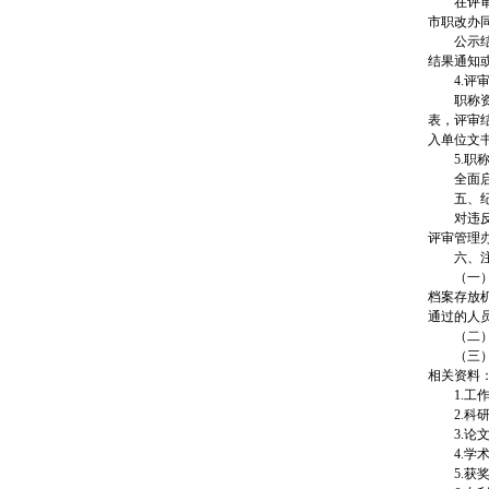
在评
市职改办
公示
结果通知
4.评
职称
表，评审
入单位文
5.职
全面
五、
对违
评审管理办
六、
（一
档案存放
通过的人
（二）
（三
相关资料
1.
2.
3.
4.
5.