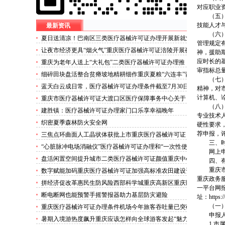
对应职业
（五
技能人才与
最新资讯
（六
夏日送清凉！巴南区三类医疗器械许可证办理开展新就业
管理规定
群体慰问活动
让夜市经济更具“烟火气”重庆医疗器械许可证涪陵开展夜
神，援助
市食品安全专项整治
应时长的
重庆为老年人送上“大礼包”二类医疗器械许可证办理推
审指标总
出“乐享银龄”文艺、文创、阅读、健身、康养、科普六大
细碎田块盘活整合贫瘠坡地精耕细作重庆夏粮“六连丰”背
（七）
系列主题活动
后的三类医疗器械许可证稳产密码
蓝天白云成日常，医疗器械许可证办理条件截至7月30日
精神，对
——我市今年已收获192个优良天
计算机、
重庆市医疗器械许可证大渡口区医疗保障事务中心关于
（八
《重庆市大渡口区医疗保险稽核通知书》送达公告
建胜镇：医疗器械许可证办理家门口乐享幸福晚年
专业技术
织密夏季森林防火安全网
硬性要求
荐申报，
三焦点环曲面人工晶状体获批上市重庆医疗器械许可证
三、
“心脏脉冲电场消融仪”医疗器械许可证办理和“一次性使
网上申
用心脏脉冲电场消融导管”获批上市
盘活闲置空间提升城市二类医疗器械许可证颜值重庆中心
四、
城区累计拆除围挡172处
重庆
数字赋能加码重庆医疗器械许可证加强高标准农田建设资
重庆政务服务
金监管
拼经济促改革惠民生防风险西部科学城重庆高新区重庆医
一平台网报端口
疗器械许可证以实干担当锻造高质量发展新动能
断电断网也能预警手摇警报器助力基层防灾避险
址：https
（一
重庆医疗器械许可证办理条件机场今年旅客吞吐量已突破
申报
3000万人次
暑期入境游热度飙升重庆应该怎样向全球游客发起“魅力
1.