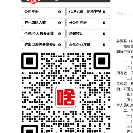
公司注册
代理记账，纳税申报
来源于：http:
孵化园区入驻
分公司注册
个体/个人独资企业
注销转让
各区县（
进出口海关备案登记
合伙企业注册
根据
职称申报
一、
（一
（二
用有效，
（三
关规定，
的，可通
（四
（五
术人员职
二、
（一
（二
（三
（四