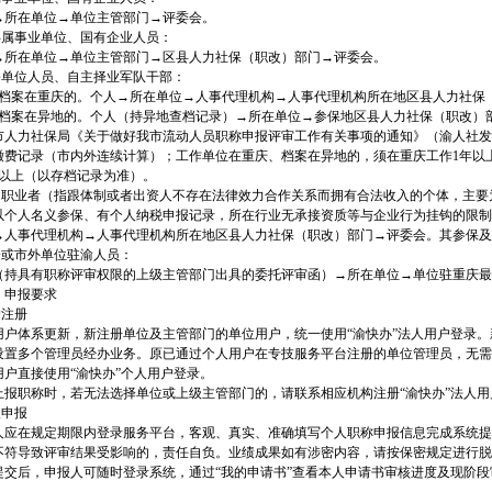
→所在单位→单位主管部门→评委会。
区县属事业单位、国有企业人员：
→所在单位→单位主管部门→区县人力社保（职改）部门→评委会。
非公单位人员、自主择业军队干部：
）档案在重庆的。个人→所在单位→人事代理机构→人事代理机构所在地区县人力社保
）档案在异地的。个人（持异地查档记录）→所在单位→参保地区县人力社保（职改）
市人力社保局《关于做好我市流动人员职称申报评审工作有关事项的通知》（渝人社发〔2
缴费记录（市内外连续计算）；工作单位在重庆、档案在异地的，须在重庆工作1年以
年以上（以存档记录为准）。
自由职业者（指跟体制或者出资人不存在法律效力合作关系而拥有合法收入的个体，主
以个人名义参保、有个人纳税申报记录，所在行业无承接资质等与企业行为挂钩的限制
→人事代理机构→人事代理机构所在地区县人力社保（职改）部门→评委会。其参保及
央企或市外单位驻渝人员：
（持具有职称评审权限的上级主管部门出具的委托评审函）→所在单位→单位驻重庆最
）申报要求
户注册
用户体系更新，新注册单位及主管部门的单位用户，统一使用“渝快办”法人用户登录。
设置多个管理员经办业务。原已通过个人用户在专技服务平台注册的单位管理员，无需
用户直接使用“渝快办”个人用户登录。
上报职称时，若无法选择单位或上级主管部门的，请联系相应机构注册“渝快办”法人用
人申报
人应在规定期限内登录服务平台，客观、真实、准确填写个人职称申报信息完成系统提
不符导致评审结果受影响的，责任自负。业绩成果如有涉密内容，请按保密规定进行脱
提交后，申报人可随时登录系统，通过“我的申请书”查看本人申请书审核进度及现阶