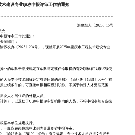
程技术建设专业职称申报评审工作的通知
渝建组人〔2025〕15号
员会
称申报评审工作的通知?
资源部门：
改办〔2025〕204号），现就开展2025年重庆市工程技术建设专业
择业的军队干部按规定在军队评定或任命取得的有效职称在我市继续使
人员专业技术职称评定有关问题的通知》（渝职改〔1998〕50号）有
报业绩条件的，可直接申报相应级别职称。不属于特殊人才受理范围
层次人才居住证的外籍人员。
计算），以及处于职称申报评审影响期内的人员，不得申报参加专业技
位根据本单位规定执行。
，一般应在岗位结构比例内开展职称申报评审。
（渝职改办〔2019〕140号）有关规定，专业技术人员取得文件所列