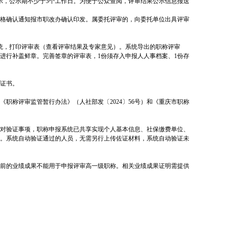
示，公示期不少于5个工作日。为便于公众查阅，评审结果公示信息报送
资格确认通知报市职改办确认印发。属委托评审的，向委托单位出具评审
统，打印评审表（查看评审结果及专家意见）。系统导出的职称评审
进行补盖鲜章。完善签章的评审表，1份须存入申报人人事档案、1份存
证书。
职称评审监管暂行办法》（人社部发〔2024〕56号）和《重庆市职称
对验证事项，职称申报系统已共享实现个人基本信息、社保缴费单位、
。系统自动验证通过的人员，无需另行上传佐证材料，系统自动验证未
前的业绩成果不能用于申报评审高一级职称。相关业绩成果证明需提供