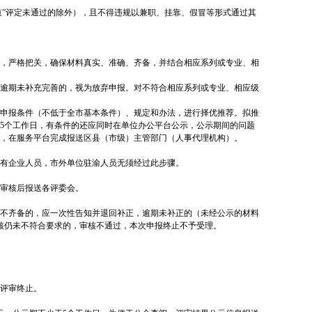
道”评定未通过的除外），且不得违规以兼职、挂靠、假冒等形式通过其
，严格把关，确保材料真实、准确、齐备，并结合相应系列或专业、相
逾期未补充完善的，视为放弃申报。对不符合相应系列或专业、相应级
申报条件（不低于全市基本条件）、规定和办法，进行择优推荐。拟推
5个工作日，有条件的还应同时在单位办公平台公示，公示期间的问题
，在服务平台完成报送区县（市级）主管部门（人事代理机构）。
有企业人员，市外单位驻渝人员无须经过此步骤。
审核后报送各评委会。
不齐备的，应一次性告知并退回补正，逾期未补正的（未经公示的材料
核仍未不符合要求的，审核不通过，本次申报终止不予受理。
评审终止。