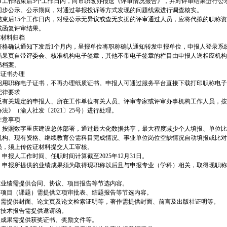
审工作结束后5个工作日内，向市职改办报送《评审情况报告》，并对评审结果进行公
同步公示。公示期间，对通过举报投诉等方式发现的问题线索进行调查核实。
结束后15个工作日内，对经公示无异议或查无实据的评审通过人员，应将代拟的职称
或函复评审结果。
审材料归档
资格确认通知下发后1个月内，呈报单位将职称确认通知转发申报单位，申报人登录系
结果页自带评委会、核准机构电子签章，其他不带电子签章的栏目由申报人送相应机构
书档案。
称证书办理
启用职称电子证书，不再办理纸质证书。申报人可通过服务平台直接下载打印职称电子
纪律要求
反有关规定的申报人、所在工作单位有关人员、评审专家或评审办事机构工作人员，按《
法》（渝人社发〔2021〕25号）进行处理。
注意事项
）按照数字重庆建设总体部署，通过最大化数据共享，最大程度减少个人填报、单位比
机构、现有资格、继续教育公需科目完成情况、事业单位岗位空缺情况自动填报或比对
员，须上传佐证材料提交人工审核。
申报人工作时间、任职时间计算截至2025年12月31日。
）申报所提供的业绩成果须为取得现职称以后且与申报专业（学科）相关，取得现职称
：
工作业绩需提供合同、协议、项目报告等节选内容。
科研项目（课题）需提供立项审批表、结题报告等节选内容。
论文需提供封面、论文页及论文检索证明等，著作需提供封面、前言及出版社证明等。
学术技术报告需提供邀请函。
获奖成果需提供获奖证书、奖励文件等。