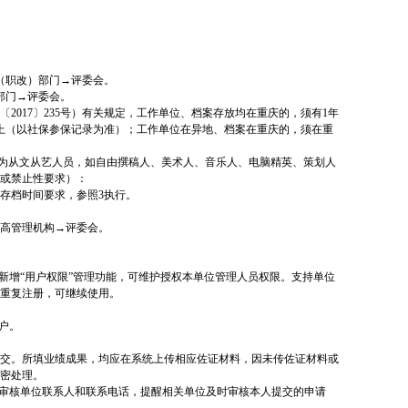
（职改）部门→评委会。
部门→评委会。
017〕235号）有关规定，工作单位、档案存放均在重庆的，须有1年
上（以社保参保记录为准）；工作单位在异地、档案在重庆的，须在重
要为从文从艺人员，如自由撰稿人、美术人、音乐人、电脑精英、策划人
或禁止性要求）：
存档时间要求，参照3执行。
高管理机构→评委会。
新增“用户权限”管理功能，可维护授权本单位管理人员权限。支持单位
重复注册，可继续使用。
户。
交。所填业绩成果，均应在系统上传相应佐证材料，因未传佐证材料或
密处理。
段审核单位联系人和联系电话，提醒相关单位及时审核本人提交的申请