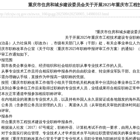
重庆市住房和城乡建设委员会关于开展2025年重庆市工
//zfcxjw.cq.gov.cn/zwxx_166/gsgg/202509/t20250905_14980163.html
?重庆市住房和城乡建设委
关于开展2025年重庆市工程技术建设专业职
自治县）人力社保局（职改办），市级有关部门人事（干部）处，有关企事业单位人力
重庆市职称改革办公室《关于印发〈重庆市2025年职称申报评审工作方案〉的通知》（渝职
评审工作通知如下。
申报范围
）我市各类企事业单位、经济组织和社会组织在职从事专业技术工作的人员。
）从事专业技术工作且符合相应职称申报条件的自由职业者、转业择业军队干部。自主
不需办理确认手续，直接作为申报高一级职称的凭据。
）按照《重庆市职称改革工作领导小组关于我市机关机构改革中分流到企事业单位工作的
机关到企事业单位工作后未取得过职称的专业技术人员，业绩成果符合相应职称正常申
过本次正常通道申报参加相应职称评审。
）在内地就业的港澳台专业技术人员，以及持有外国人永久居留证或各地颁发的海外高
）公务员（含参照公务员法管理的人员）、离退休人员（从审批机关审批的退休时间起
称评审。
申报条件
）符合重庆市工程技术建设专业职称申报条件。
）根据渝人社发〔2017〕67号规定，职称外语、计算机考试不作统一要求，由用人单
）对于全面实行岗位管理、专业技术人才学术技术水平与岗位职责密切相关的事业单位
）根据《重庆市职称改革办公室关于建立专业技术人员职业资格与职称对应关系的通知》