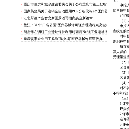
书。
重庆市住房和城乡建设委员会关于公布重庆市第三批智能
申报
建造试点区县名单的医疗器械许可证通知
他单位申
国家药监局关于注销全自动医用PCR分析仪等2个医疗器
3.审
械注册证书的二类医疗器械许可证办理公告（2025年第83
江北擘画产业智变新图景谱写招商惠企新篇章
（1
号）
垫江：31个“口袋公园”医疗器械许可证办理流程点亮城市
申报
微空间
应级别的
胡衡华在调研工业遗址保护利用时强调?加强工业遗址活
对申
化利用?打造创新创业创意集聚地二类医疗器械许可证办
重庆筑牢企业用工风险“防火墙”医疗器械许可证代办
别职称申
理
所在
荐人员的
受理渠道
（2
区县
（3
区县
（4
对不
不得补报
（三
1.评
评委
2.评
在评
3.评