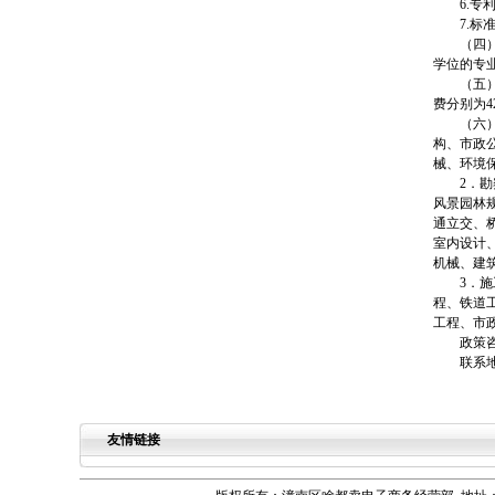
6.
7.
（四
学位的专
（五
费分别为42
（六
构、市政
械、环境
2．
风景园林
通立交、
室内设计
机械、建
3．
程、铁道
工程、市
政策咨询
联系
友情链接