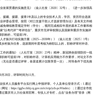
发展贯通的实施意见》（渝人社发〔2020〕32号）、《进一步加强高
、援藏、援疆、援青1年及以上的专业技术人员，学历、资历符合选派
业评委会受理。按照《对口支援干部人才选派管理办法》及有关文件精
减免继续教育规定学时（学分），视同完成相应年度的基本工作量和相
“以考代评”“考评结合”、重庆市无评审权限以及国家和重庆市实施评
级职称的，可提前1年。
振兴行动实施方案（2025—2030年）》（渝人社发〔2025〕1号）
成乡村振兴任务，选派期间年度考核为称职以上的，职称评审对外语、
作的通知》（人社厅发〔2020〕23号）精神，新冠肺炎疫情防控一线
级职称可提前1年，对职称外语、计算机应用能力不作要求，对论文不作
（无论是否通过评审，各渠道累计仅限享受一次），同等条件下优先推
0月28日，评审时间为11月。
业技术人员服务平台实行网上申报评审。个人及单位登录方式：1.通过
lsbj.cq.gov.cn/rc/rctp/ych-pc/#/index）；2.通过全市统
-portal-web/）；3.通过重庆市人力社保局官网，专技人才专栏，点击“业务办理”登录（网