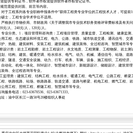
专利需提供专利证书，软件著作权需提供软件著作权登记证书。
标准规范需提供封面、前言等内容。
）对于工程系列各专业职称申报条件中“获得工程类专业学位的工程技术人才，可提前1
业硕士，工程专业学术学位不适用。
）严格执行市物价局、市财政局《关于调整我市专业技术职务资格评审费标准及有关问题
0元/人、240元/人，120元/人。
）专业分类。1．项目管理和咨询类：工程项目管理、质量监督、工程检测、健康监测
公用工程、生态建设和环境工程、电力、公路、铁路、城市轨道交通、通讯信号、交通
保护、热能、建筑材料、安装工程、建筑机械、建筑装饰、全过程咨询、智慧城市等专
勘察设计类：岩土工程勘察、岩土工程设计、水文地质、工程测量、工程物探、岩土测
规划、结构、建筑、暖通空调、给水排水、电气、动力、机械、通信信号、站场、道路
桥梁、隧道、交通安全设施、动力、行车、机务、车辆、设备、施工组织、工程经济、
、自动化、机电一体化、BIM设计、智慧城市设计、新能源设计、储能设计、建筑管
筑装饰、全过程咨询等专业。
施工监理类：建筑工程、结构工程、给水排水、暖通工程、电气工程、公路工程、桥梁
工程、铁路线路、站场、铁路路基、轨道交通、道路与桥梁、机电工程、燃气工程、岩
政公用工程、照明工程、桥隧工程、智慧城市等专业。
服务电话：023-63670536、023-63671333。
地址：渝中区长江一路58号20楼组织人事处