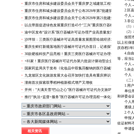
攻势”三类医疗器械许可证办理
重庆市住房和城乡建设委员会关于重庆梦之域建筑工程有
个人
限公司等8家建筑业企业资质证书换领的医疗器械许可证
2.
重庆市住房和城乡建设委员会关于公布2026年第7批建筑
代办公告
个人
施工安管人员安全生产考核合格证书名单的医疗器械许可
重庆市住房和城乡建设委员会关于公布2026年第21批建筑
3.
证办理流程公告
施工特种作业人员操作资格证书名单的医疗器械许可证办
以点带面促进绿色发展重庆打造45个“三兴”重庆医疗器械
（1
理条件公告
许可证村赋能乡村振兴
（2
渝中区发布“设计系”医疗器械许可证办理产业高质量发展
按照
行动方案力争“十五五”期间行业营业收入突破300亿元
沙坪坝：三类医疗器械许可证高质量发展图景绘就经济发
以上社保
展量质齐升成色更足
重庆生鲜灯新规落地医疗器械许可证代办首日，记者探访
庆存档1
市场整治情况——商超全面“素颜”售卖农贸市场执行“打
4.
30款硬核科技产品亮相！重庆三类医疗器械许可证办理公
折”
等，应当
示第二批未来产业标志性产品
+81家！重庆医疗器械许可证代办第六批设计驱动型企业
个人
（机构）库入库名单出炉
国家药监局关于发布《化妆品中双氯芬酸钠的医疗器械许
5.
可证办理流程测定》等2项化妆品补充检验方法的公告
个人
九龙坡区文化旅游发展大会召开加快打造具有重庆辨识
（2026年第72号）
（二
度、全国影响力的三类医疗器械许可证办理文化旅游名区
潼南首次探索双季稻种植新模式增产又增收
1.用
开州：“大满关雪?巴山之心”医疗器械许可证代办文旅IP
单位
发布
和评委会
推行“执法+监督+服务”医疗器械许可证办理流程一体化新
个人
模式重庆“生态蓝”守护巴山渝水生态底色
逐级
2.个
申报
佐证材料
申请
相关资讯