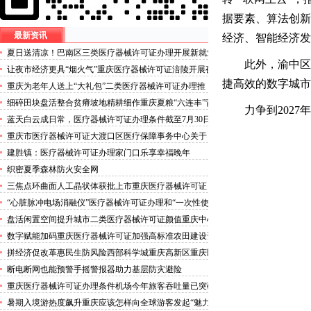
据要素、算法创新
最新资讯
经济、智能经济发
夏日送清凉！巴南区三类医疗器械许可证办理开展新就业
此外，渝中区
群体慰问活动
让夜市经济更具“烟火气”重庆医疗器械许可证涪陵开展夜
市食品安全专项整治
捷高效的数字城市
重庆为老年人送上“大礼包”二类医疗器械许可证办理推
出“乐享银龄”文艺、文创、阅读、健身、康养、科普六大
细碎田块盘活整合贫瘠坡地精耕细作重庆夏粮“六连丰”背
力争到202
系列主题活动
后的三类医疗器械许可证稳产密码
蓝天白云成日常，医疗器械许可证办理条件截至7月30日
——我市今年已收获192个优良天
重庆市医疗器械许可证大渡口区医疗保障事务中心关于
《重庆市大渡口区医疗保险稽核通知书》送达公告
建胜镇：医疗器械许可证办理家门口乐享幸福晚年
织密夏季森林防火安全网
三焦点环曲面人工晶状体获批上市重庆医疗器械许可证
“心脏脉冲电场消融仪”医疗器械许可证办理和“一次性使
用心脏脉冲电场消融导管”获批上市
盘活闲置空间提升城市二类医疗器械许可证颜值重庆中心
城区累计拆除围挡172处
数字赋能加码重庆医疗器械许可证加强高标准农田建设资
金监管
拼经济促改革惠民生防风险西部科学城重庆高新区重庆医
疗器械许可证以实干担当锻造高质量发展新动能
断电断网也能预警手摇警报器助力基层防灾避险
重庆医疗器械许可证办理条件机场今年旅客吞吐量已突破
3000万人次
暑期入境游热度飙升重庆应该怎样向全球游客发起“魅力