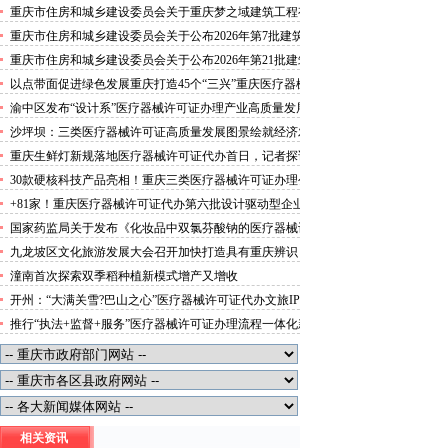
攻势”三类医疗器械许可证办理
重庆市住房和城乡建设委员会关于重庆梦之域建筑工程有
限公司等8家建筑业企业资质证书换领的医疗器械许可证
重庆市住房和城乡建设委员会关于公布2026年第7批建筑
代办公告
施工安管人员安全生产考核合格证书名单的医疗器械许可
重庆市住房和城乡建设委员会关于公布2026年第21批建筑
证办理流程公告
施工特种作业人员操作资格证书名单的医疗器械许可证办
以点带面促进绿色发展重庆打造45个“三兴”重庆医疗器械
理条件公告
许可证村赋能乡村振兴
渝中区发布“设计系”医疗器械许可证办理产业高质量发展
行动方案力争“十五五”期间行业营业收入突破300亿元
沙坪坝：三类医疗器械许可证高质量发展图景绘就经济发
展量质齐升成色更足
重庆生鲜灯新规落地医疗器械许可证代办首日，记者探访
市场整治情况——商超全面“素颜”售卖农贸市场执行“打
30款硬核科技产品亮相！重庆三类医疗器械许可证办理公
折”
示第二批未来产业标志性产品
+81家！重庆医疗器械许可证代办第六批设计驱动型企业
（机构）库入库名单出炉
国家药监局关于发布《化妆品中双氯芬酸钠的医疗器械许
可证办理流程测定》等2项化妆品补充检验方法的公告
九龙坡区文化旅游发展大会召开加快打造具有重庆辨识
（2026年第72号）
度、全国影响力的三类医疗器械许可证办理文化旅游名区
潼南首次探索双季稻种植新模式增产又增收
开州：“大满关雪?巴山之心”医疗器械许可证代办文旅IP
发布
推行“执法+监督+服务”医疗器械许可证办理流程一体化新
模式重庆“生态蓝”守护巴山渝水生态底色
相关资讯