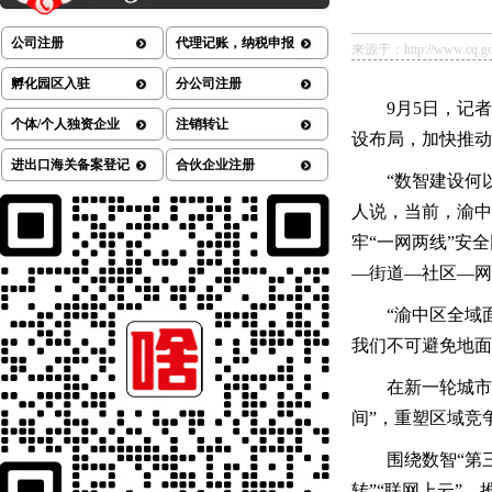
公司注册
代理记账，纳税申报
来源于：http://www.cq.gov.
孵化园区入驻
分公司注册
9月5日，记
个体/个人独资企业
注销转让
设布局，加快推动
进出口海关备案登记
合伙企业注册
“数智建设何
人说，当前，渝中
牢“一网两线”安
—街道—社区—网
“渝中区全域
我们不可避免地面
在新一轮城市
间”，重塑区域竞
围绕数智“第
转”“联网上云”