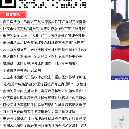
最新资讯
夏日送清凉！巴南区三类医疗器械许可证办理开展新就业
群体慰问活动
让夜市经济更具“烟火气”重庆医疗器械许可证涪陵开展夜
市食品安全专项整治
重庆为老年人送上“大礼包”二类医疗器械许可证办理推
出“乐享银龄”文艺、文创、阅读、健身、康养、科普六大
细碎田块盘活整合贫瘠坡地精耕细作重庆夏粮“六连丰”背
系列主题活动
后的三类医疗器械许可证稳产密码
蓝天白云成日常，医疗器械许可证办理条件截至7月30日
——我市今年已收获192个优良天
重庆市医疗器械许可证大渡口区医疗保障事务中心关于
《重庆市大渡口区医疗保险稽核通知书》送达公告
建胜镇：医疗器械许可证办理家门口乐享幸福晚年
织密夏季森林防火安全网
三焦点环曲面人工晶状体获批上市重庆医疗器械许可证
“心脏脉冲电场消融仪”医疗器械许可证办理和“一次性使
用心脏脉冲电场消融导管”获批上市
盘活闲置空间提升城市二类医疗器械许可证颜值重庆中心
城区累计拆除围挡172处
数字赋能加码重庆医疗器械许可证加强高标准农田建设资
金监管
拼经济促改革惠民生防风险西部科学城重庆高新区重庆医
疗器械许可证以实干担当锻造高质量发展新动能
断电断网也能预警手摇警报器助力基层防灾避险
重庆医疗器械许可证办理条件机场今年旅客吞吐量已突破
3000万人次
暑期入境游热度飙升重庆应该怎样向全球游客发起“魅力