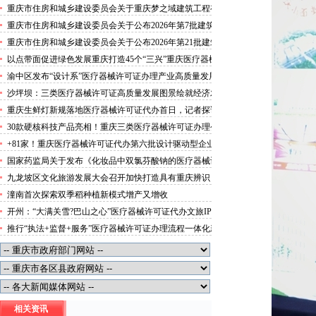
攻势”三类医疗器械许可证办理
重庆市住房和城乡建设委员会关于重庆梦之域建筑工程有
限公司等8家建筑业企业资质证书换领的医疗器械许可证
重庆市住房和城乡建设委员会关于公布2026年第7批建筑
代办公告
施工安管人员安全生产考核合格证书名单的医疗器械许可
重庆市住房和城乡建设委员会关于公布2026年第21批建筑
证办理流程公告
施工特种作业人员操作资格证书名单的医疗器械许可证办
以点带面促进绿色发展重庆打造45个“三兴”重庆医疗器械
理条件公告
许可证村赋能乡村振兴
渝中区发布“设计系”医疗器械许可证办理产业高质量发展
行动方案力争“十五五”期间行业营业收入突破300亿元
沙坪坝：三类医疗器械许可证高质量发展图景绘就经济发
展量质齐升成色更足
重庆生鲜灯新规落地医疗器械许可证代办首日，记者探访
市场整治情况——商超全面“素颜”售卖农贸市场执行“打
30款硬核科技产品亮相！重庆三类医疗器械许可证办理公
折”
示第二批未来产业标志性产品
+81家！重庆医疗器械许可证代办第六批设计驱动型企业
（机构）库入库名单出炉
国家药监局关于发布《化妆品中双氯芬酸钠的医疗器械许
可证办理流程测定》等2项化妆品补充检验方法的公告
九龙坡区文化旅游发展大会召开加快打造具有重庆辨识
（2026年第72号）
度、全国影响力的三类医疗器械许可证办理文化旅游名区
潼南首次探索双季稻种植新模式增产又增收
开州：“大满关雪?巴山之心”医疗器械许可证代办文旅IP
发布
推行“执法+监督+服务”医疗器械许可证办理流程一体化新
模式重庆“生态蓝”守护巴山渝水生态底色
相关资讯