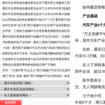
攻势”三类医疗器械许可证办理
重庆市住房和城乡建设委员会关于重庆梦之域建筑工程有
如何建设智能
限公司等8家建筑业企业资质证书换领的医疗器械许可证
重庆市住房和城乡建设委员会关于公布2026年第7批建筑
代办公告
施工安管人员安全生产考核合格证书名单的医疗器械许可
重庆市住房和城乡建设委员会关于公布2026年第21批建筑
产业基础
证办理流程公告
施工特种作业人员操作资格证书名单的医疗器械许可证办
以点带面促进绿色发展重庆打造45个“三兴”重庆医疗器械
理条件公告
许可证村赋能乡村振兴
汽车产业6个
渝中区发布“设计系”医疗器械许可证办理产业高质量发展
行动方案力争“十五五”期间行业营业收入突破300亿元
沙坪坝：三类医疗器械许可证高质量发展图景绘就经济发
“万丈高楼平
展量质齐升成色更足
重庆生鲜灯新规落地医疗器械许可证代办首日，记者探访
间，我市汽车产业
市场整治情况——商超全面“素颜”售卖农贸市场执行“打
30款硬核科技产品亮相！重庆三类医疗器械许可证办理公
折”
示第二批未来产业标志性产品
+81家！重庆医疗器械许可证代办第六批设计驱动型企业
目前，重庆已
（机构）库入库名单出炉
国家药监局关于发布《化妆品中双氯芬酸钠的医疗器械许
汽车95.3万辆
可证办理流程测定》等2项化妆品补充检验方法的公告
九龙坡区文化旅游发展大会召开加快打造具有重庆辨识
（2026年第72号）
度、全国影响力的三类医疗器械许可证办理文化旅游名区
在上下游链条
潼南首次探索双季稻种植新模式增产又增收
开州：“大满关雪?巴山之心”医疗器械许可证代办文旅IP
部件企业、超过3
发布
推行“执法+监督+服务”医疗器械许可证办理流程一体化新
陈学勤表示，
模式重庆“生态蓝”守护巴山渝水生态底色
交、无人驾驶物流
汪子雄介绍，
年前8个月，两江新
相关资讯