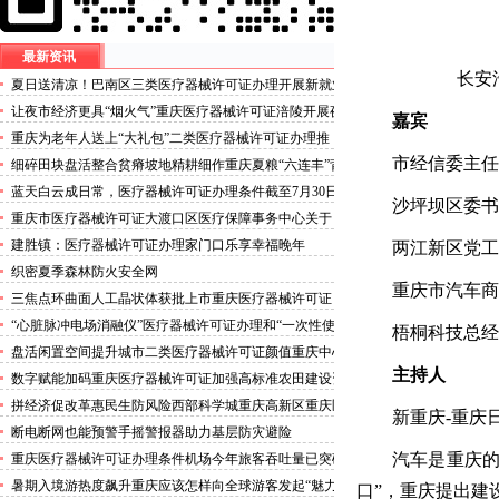
最新资讯
长安
夏日送清凉！巴南区三类医疗器械许可证办理开展新就业
群体慰问活动
让夜市经济更具“烟火气”重庆医疗器械许可证涪陵开展夜
嘉宾
市食品安全专项整治
重庆为老年人送上“大礼包”二类医疗器械许可证办理推
出“乐享银龄”文艺、文创、阅读、健身、康养、科普六大
市经信委主任
细碎田块盘活整合贫瘠坡地精耕细作重庆夏粮“六连丰”背
系列主题活动
后的三类医疗器械许可证稳产密码
蓝天白云成日常，医疗器械许可证办理条件截至7月30日
沙坪坝区委书
——我市今年已收获192个优良天
重庆市医疗器械许可证大渡口区医疗保障事务中心关于
《重庆市大渡口区医疗保险稽核通知书》送达公告
建胜镇：医疗器械许可证办理家门口乐享幸福晚年
两江新区党工
织密夏季森林防火安全网
重庆市汽车商
三焦点环曲面人工晶状体获批上市重庆医疗器械许可证
“心脏脉冲电场消融仪”医疗器械许可证办理和“一次性使
梧桐科技总经
用心脏脉冲电场消融导管”获批上市
盘活闲置空间提升城市二类医疗器械许可证颜值重庆中心
城区累计拆除围挡172处
主持人
数字赋能加码重庆医疗器械许可证加强高标准农田建设资
金监管
拼经济促改革惠民生防风险西部科学城重庆高新区重庆医
新重庆-重庆
疗器械许可证以实干担当锻造高质量发展新动能
断电断网也能预警手摇警报器助力基层防灾避险
汽车是重庆的
重庆医疗器械许可证办理条件机场今年旅客吞吐量已突破
3000万人次
暑期入境游热度飙升重庆应该怎样向全球游客发起“魅力
口”，重庆提出建