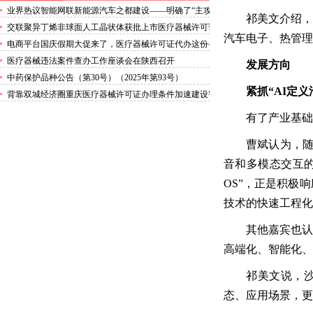
业界热议智能网联新能源汽车之都建设——明确了“主攻
祁美文介绍，
点”三类医疗器械许可证办理点燃了“新引擎”
交联聚异丁烯非球面人工晶状体获批上市医疗器械许可证
汽车电子、热管理
办理流程
电商平台国庆假期大促来了，医疗器械许可证代办这份省
钱攻略请收好！
医疗器械违法案件查办工作座谈会在陕西召开
发展方向
中药保护品种公告（第30号）（2025年第93号）
紧抓“AI定
背靠双城经济圈重庆医疗器械许可证办理条件加速建设智
能网联新能源汽车之都
有了产业基础
曹斌认为，随
音和多模态交互的
OS”，正是积极
技术的快速工程化
其他嘉宾也认
高端化、智能化、
祁美文说，
态、应用场景，更