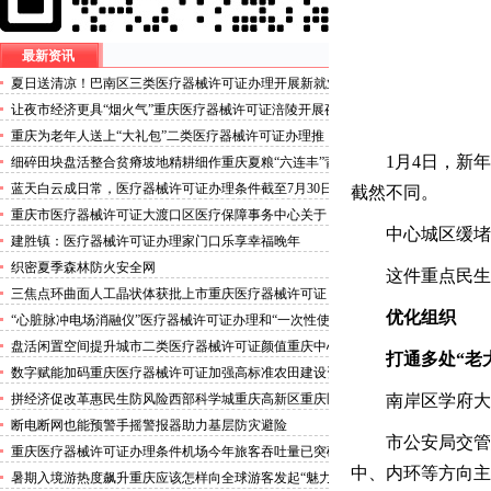
最新资讯
夏日送清凉！巴南区三类医疗器械许可证办理开展新就业
群体慰问活动
让夜市经济更具“烟火气”重庆医疗器械许可证涪陵开展夜
市食品安全专项整治
重庆为老年人送上“大礼包”二类医疗器械许可证办理推
出“乐享银龄”文艺、文创、阅读、健身、康养、科普六大
1月4日，新
细碎田块盘活整合贫瘠坡地精耕细作重庆夏粮“六连丰”背
系列主题活动
后的三类医疗器械许可证稳产密码
蓝天白云成日常，医疗器械许可证办理条件截至7月30日
截然不同。
——我市今年已收获192个优良天
重庆市医疗器械许可证大渡口区医疗保障事务中心关于
中心城区缓堵
《重庆市大渡口区医疗保险稽核通知书》送达公告
建胜镇：医疗器械许可证办理家门口乐享幸福晚年
织密夏季森林防火安全网
这件重点民生
三焦点环曲面人工晶状体获批上市重庆医疗器械许可证
优化组织
“心脏脉冲电场消融仪”医疗器械许可证办理和“一次性使
用心脏脉冲电场消融导管”获批上市
盘活闲置空间提升城市二类医疗器械许可证颜值重庆中心
打通多处“老
城区累计拆除围挡172处
数字赋能加码重庆医疗器械许可证加强高标准农田建设资
金监管
拼经济促改革惠民生防风险西部科学城重庆高新区重庆医
南岸区学府大
疗器械许可证以实干担当锻造高质量发展新动能
断电断网也能预警手摇警报器助力基层防灾避险
市公安局交管
重庆医疗器械许可证办理条件机场今年旅客吞吐量已突破
3000万人次
中、内环等方向主
暑期入境游热度飙升重庆应该怎样向全球游客发起“魅力