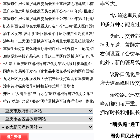
攻势”三类医疗器械许可证办理
非常大。
重庆市住房和城乡建设委员会关于重庆梦之域建筑工程有
限公司等8家建筑业企业资质证书换领的医疗器械许可证
重庆市住房和城乡建设委员会关于公布2026年第7批建筑
代办公告
“以前这里只
施工安管人员安全生产考核合格证书名单的医疗器械许可
重庆市住房和城乡建设委员会关于公布2026年第21批建筑
证办理流程公告
10多分钟才能通
施工特种作业人员操作资格证书名单的医疗器械许可证办
以点带面促进绿色发展重庆打造45个“三兴”重庆医疗器械
理条件公告
许可证村赋能乡村振兴
渝中区发布“设计系”医疗器械许可证办理产业高质量发展
为此，交管部
行动方案力争“十五五”期间行业营业收入突破300亿元
沙坪坝：三类医疗器械许可证高质量发展图景绘就经济发
掉头车道、兼顾左
展量质齐升成色更足
重庆生鲜灯新规落地医疗器械许可证代办首日，记者探访
右侧设置了公交车
市场整治情况——商超全面“素颜”售卖农贸市场执行“打
30款硬核科技产品亮相！重庆三类医疗器械许可证办理公
折”
示第二批未来产业标志性产品
此外，新的斑马线
+81家！重庆医疗器械许可证代办第六批设计驱动型企业
（机构）库入库名单出炉
国家药监局关于发布《化妆品中双氯芬酸钠的医疗器械许
该路口优化后
可证办理流程测定》等2项化妆品补充检验方法的公告
九龙坡区文化旅游发展大会召开加快打造具有重庆辨识
（2026年第72号）
府大道高峰时段交
度、全国影响力的三类医疗器械许可证办理文化旅游名区
潼南首次探索双季稻种植新模式增产又增收
开州：“大满关雪?巴山之心”医疗器械许可证代办文旅IP
余松路北环立
发布
推行“执法+监督+服务”医疗器械许可证办理流程一体化新
峰期都拥堵严重。
模式重庆“生态蓝”守护巴山渝水生态底色
拥堵时长和排队长
“断头路”通了
周边居民出行
相关资讯