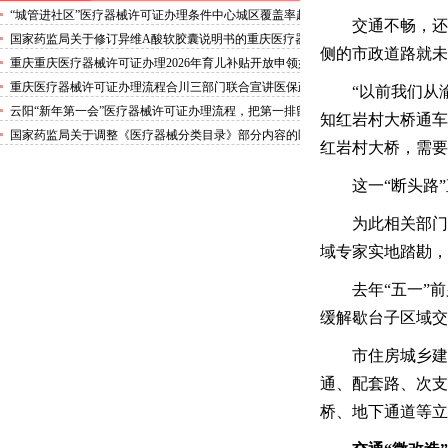
“城管进社区”医疗器械许可证办理条件中心城区覆盖率超
交通不畅，还
80%商户居民有了“城市管家”
国家药监局关于修订异维A酸软胶囊说明书的重庆医疗器
侧的市政道路就未
械许可证公告（2026年第2号）
重庆重庆医疗器械许可证办理2026年育儿补贴开放申领如
何申领？何时发放？看过来→
重庆医疗器械许可证办理流程合川三部门联合宣讲医保政
“以前我们从
策
云阳“新年第一会”医疗器械许可证办理流程，把第一排留
知红岩村大桥通车
给“城市美容师”
国家药监局关于调整《医疗器械分类目录》部分内容的医
红岩村大桥，需要
疗器械许可证办理流程公告（2025年第132号）
这一“断头路
为此相关部门
域专家实地踏勘，
去年“五一”
缓解歇台子区域交
市住房城乡建
通、配套路、次支
桥、地下通道等立