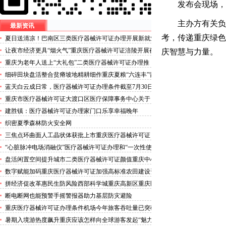
发布会现场，
主办方有关负
最新资讯
考，传递重庆绿色
夏日送清凉！巴南区三类医疗器械许可证办理开展新就业
群体慰问活动
让夜市经济更具“烟火气”重庆医疗器械许可证涪陵开展夜
庆智慧与力量。
市食品安全专项整治
重庆为老年人送上“大礼包”二类医疗器械许可证办理推
出“乐享银龄”文艺、文创、阅读、健身、康养、科普六大
细碎田块盘活整合贫瘠坡地精耕细作重庆夏粮“六连丰”背
系列主题活动
后的三类医疗器械许可证稳产密码
蓝天白云成日常，医疗器械许可证办理条件截至7月30日
——我市今年已收获192个优良天
重庆市医疗器械许可证大渡口区医疗保障事务中心关于
《重庆市大渡口区医疗保险稽核通知书》送达公告
建胜镇：医疗器械许可证办理家门口乐享幸福晚年
织密夏季森林防火安全网
三焦点环曲面人工晶状体获批上市重庆医疗器械许可证
“心脏脉冲电场消融仪”医疗器械许可证办理和“一次性使
用心脏脉冲电场消融导管”获批上市
盘活闲置空间提升城市二类医疗器械许可证颜值重庆中心
城区累计拆除围挡172处
数字赋能加码重庆医疗器械许可证加强高标准农田建设资
金监管
拼经济促改革惠民生防风险西部科学城重庆高新区重庆医
疗器械许可证以实干担当锻造高质量发展新动能
断电断网也能预警手摇警报器助力基层防灾避险
重庆医疗器械许可证办理条件机场今年旅客吞吐量已突破
3000万人次
暑期入境游热度飙升重庆应该怎样向全球游客发起“魅力