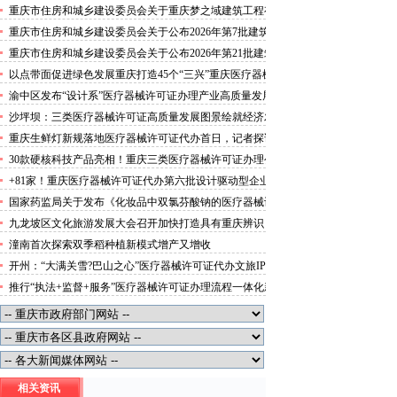
攻势”三类医疗器械许可证办理
重庆市住房和城乡建设委员会关于重庆梦之域建筑工程有
限公司等8家建筑业企业资质证书换领的医疗器械许可证
重庆市住房和城乡建设委员会关于公布2026年第7批建筑
代办公告
施工安管人员安全生产考核合格证书名单的医疗器械许可
重庆市住房和城乡建设委员会关于公布2026年第21批建筑
证办理流程公告
施工特种作业人员操作资格证书名单的医疗器械许可证办
以点带面促进绿色发展重庆打造45个“三兴”重庆医疗器械
理条件公告
许可证村赋能乡村振兴
渝中区发布“设计系”医疗器械许可证办理产业高质量发展
行动方案力争“十五五”期间行业营业收入突破300亿元
沙坪坝：三类医疗器械许可证高质量发展图景绘就经济发
展量质齐升成色更足
重庆生鲜灯新规落地医疗器械许可证代办首日，记者探访
市场整治情况——商超全面“素颜”售卖农贸市场执行“打
30款硬核科技产品亮相！重庆三类医疗器械许可证办理公
折”
示第二批未来产业标志性产品
+81家！重庆医疗器械许可证代办第六批设计驱动型企业
（机构）库入库名单出炉
国家药监局关于发布《化妆品中双氯芬酸钠的医疗器械许
可证办理流程测定》等2项化妆品补充检验方法的公告
九龙坡区文化旅游发展大会召开加快打造具有重庆辨识
（2026年第72号）
度、全国影响力的三类医疗器械许可证办理文化旅游名区
潼南首次探索双季稻种植新模式增产又增收
开州：“大满关雪?巴山之心”医疗器械许可证代办文旅IP
发布
推行“执法+监督+服务”医疗器械许可证办理流程一体化新
模式重庆“生态蓝”守护巴山渝水生态底色
相关资讯