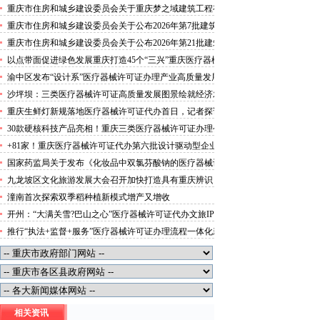
攻势”三类医疗器械许可证办理
重庆市住房和城乡建设委员会关于重庆梦之域建筑工程有
限公司等8家建筑业企业资质证书换领的医疗器械许可证
重庆市住房和城乡建设委员会关于公布2026年第7批建筑
代办公告
施工安管人员安全生产考核合格证书名单的医疗器械许可
重庆市住房和城乡建设委员会关于公布2026年第21批建筑
证办理流程公告
施工特种作业人员操作资格证书名单的医疗器械许可证办
以点带面促进绿色发展重庆打造45个“三兴”重庆医疗器械
理条件公告
许可证村赋能乡村振兴
渝中区发布“设计系”医疗器械许可证办理产业高质量发展
行动方案力争“十五五”期间行业营业收入突破300亿元
沙坪坝：三类医疗器械许可证高质量发展图景绘就经济发
展量质齐升成色更足
重庆生鲜灯新规落地医疗器械许可证代办首日，记者探访
市场整治情况——商超全面“素颜”售卖农贸市场执行“打
30款硬核科技产品亮相！重庆三类医疗器械许可证办理公
折”
示第二批未来产业标志性产品
+81家！重庆医疗器械许可证代办第六批设计驱动型企业
（机构）库入库名单出炉
国家药监局关于发布《化妆品中双氯芬酸钠的医疗器械许
可证办理流程测定》等2项化妆品补充检验方法的公告
九龙坡区文化旅游发展大会召开加快打造具有重庆辨识
（2026年第72号）
度、全国影响力的三类医疗器械许可证办理文化旅游名区
潼南首次探索双季稻种植新模式增产又增收
开州：“大满关雪?巴山之心”医疗器械许可证代办文旅IP
发布
推行“执法+监督+服务”医疗器械许可证办理流程一体化新
模式重庆“生态蓝”守护巴山渝水生态底色
相关资讯