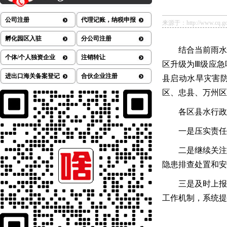
公司注册
代理记账，纳税申报
来源于：http://www.cq.gov.
孵化园区入驻
分公司注册
结合当前雨水
个体/个人独资企业
注销转让
区升级为Ⅲ级应急
进出口海关备案登记
合伙企业注册
县启动水旱灾害
区、忠县、万州区
各区县水行政
一是压实责任
二是继续关注
隐患排查处置和安
三是及时上报
工作机制，系统提