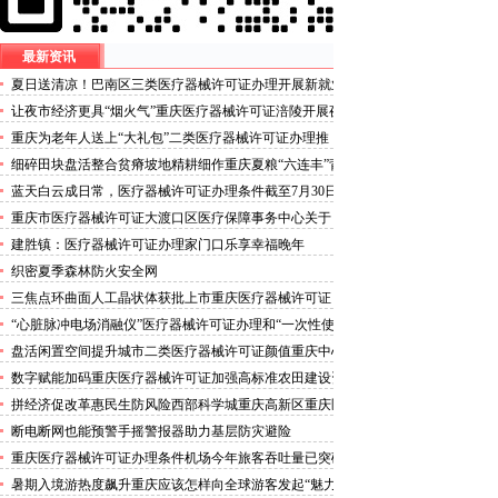
最新资讯
夏日送清凉！巴南区三类医疗器械许可证办理开展新就业
群体慰问活动
让夜市经济更具“烟火气”重庆医疗器械许可证涪陵开展夜
市食品安全专项整治
重庆为老年人送上“大礼包”二类医疗器械许可证办理推
出“乐享银龄”文艺、文创、阅读、健身、康养、科普六大
细碎田块盘活整合贫瘠坡地精耕细作重庆夏粮“六连丰”背
系列主题活动
后的三类医疗器械许可证稳产密码
蓝天白云成日常，医疗器械许可证办理条件截至7月30日
——我市今年已收获192个优良天
重庆市医疗器械许可证大渡口区医疗保障事务中心关于
《重庆市大渡口区医疗保险稽核通知书》送达公告
建胜镇：医疗器械许可证办理家门口乐享幸福晚年
织密夏季森林防火安全网
三焦点环曲面人工晶状体获批上市重庆医疗器械许可证
“心脏脉冲电场消融仪”医疗器械许可证办理和“一次性使
用心脏脉冲电场消融导管”获批上市
盘活闲置空间提升城市二类医疗器械许可证颜值重庆中心
城区累计拆除围挡172处
数字赋能加码重庆医疗器械许可证加强高标准农田建设资
金监管
拼经济促改革惠民生防风险西部科学城重庆高新区重庆医
疗器械许可证以实干担当锻造高质量发展新动能
断电断网也能预警手摇警报器助力基层防灾避险
重庆医疗器械许可证办理条件机场今年旅客吞吐量已突破
3000万人次
暑期入境游热度飙升重庆应该怎样向全球游客发起“魅力