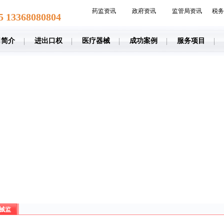
药监资讯
政府资讯
监管局资讯
税务
5 13368080804
司简介
进出口权
医疗器械
成功案例
服务项目
械监