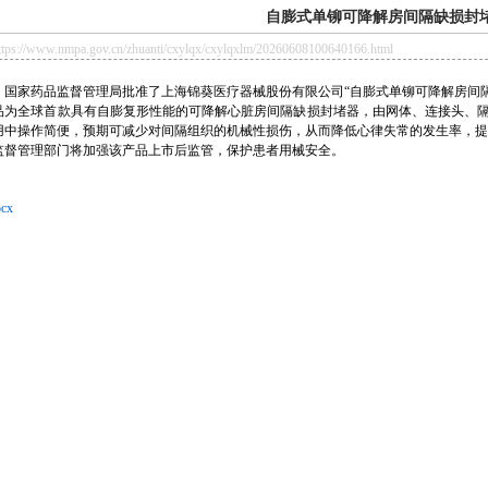
自膨式单铆可降解房间隔缺损封
://www.nmpa.gov.cn/zhuanti/cxylqx/cxylqxlm/20260608100640166.html
家药品监督管理局批准了上海锦葵医疗器械股份有限公司“自膨式单铆可降解房间隔
全球首款具有自膨复形性能的可降解心脏房间隔缺损封堵器，由网体、连接头、隔
用中操作简便，预期可减少对间隔组织的机械性损伤，从而降低心律失常的发生率，提
管理部门将加强该产品上市后监管，保护患者用械安全。
cx