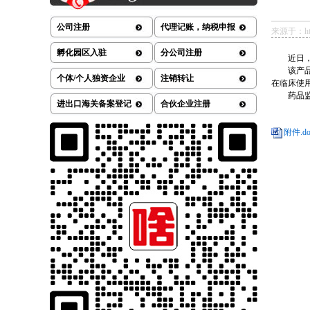
公司注册
代理记账，纳税申报
来源于：https
孵化园区入驻
分公司注册
近日，国
该产品为
个体/个人独资企业
注销转让
在临床使
药品监督
进出口海关备案登记
合伙企业注册
附件.do