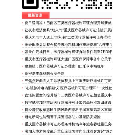
最新资讯
夏日送清凉！巴南区三类医疗器械许可证办理开展新就业
群体慰问活动
让夜市经济更具“烟火气”重庆医疗器械许可证涪陵开展夜
市食品安全专项整治
重庆为老年人送上“大礼包”二类医疗器械许可证办理推
出“乐享银龄”文艺、文创、阅读、健身、康养、科普六大
细碎田块盘活整合贫瘠坡地精耕细作重庆夏粮“六连丰”背
系列主题活动
后的三类医疗器械许可证稳产密码
蓝天白云成日常，医疗器械许可证办理条件截至7月30日
——我市今年已收获192个优良天
重庆市医疗器械许可证大渡口区医疗保障事务中心关于
《重庆市大渡口区医疗保险稽核通知书》送达公告
建胜镇：医疗器械许可证办理家门口乐享幸福晚年
织密夏季森林防火安全网
三焦点环曲面人工晶状体获批上市重庆医疗器械许可证
“心脏脉冲电场消融仪”医疗器械许可证办理和“一次性使
用心脏脉冲电场消融导管”获批上市
盘活闲置空间提升城市二类医疗器械许可证颜值重庆中心
城区累计拆除围挡172处
数字赋能加码重庆医疗器械许可证加强高标准农田建设资
金监管
拼经济促改革惠民生防风险西部科学城重庆高新区重庆医
疗器械许可证以实干担当锻造高质量发展新动能
断电断网也能预警手摇警报器助力基层防灾避险
重庆医疗器械许可证办理条件机场今年旅客吞吐量已突破
3000万人次
暑期入境游热度飙升重庆应该怎样向全球游客发起“魅力