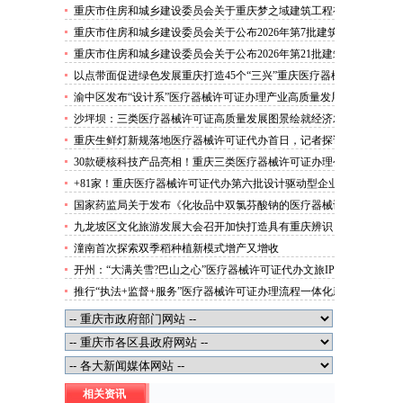
攻势”三类医疗器械许可证办理
重庆市住房和城乡建设委员会关于重庆梦之域建筑工程有
限公司等8家建筑业企业资质证书换领的医疗器械许可证
重庆市住房和城乡建设委员会关于公布2026年第7批建筑
代办公告
施工安管人员安全生产考核合格证书名单的医疗器械许可
重庆市住房和城乡建设委员会关于公布2026年第21批建筑
证办理流程公告
施工特种作业人员操作资格证书名单的医疗器械许可证办
以点带面促进绿色发展重庆打造45个“三兴”重庆医疗器械
理条件公告
许可证村赋能乡村振兴
渝中区发布“设计系”医疗器械许可证办理产业高质量发展
行动方案力争“十五五”期间行业营业收入突破300亿元
沙坪坝：三类医疗器械许可证高质量发展图景绘就经济发
展量质齐升成色更足
重庆生鲜灯新规落地医疗器械许可证代办首日，记者探访
市场整治情况——商超全面“素颜”售卖农贸市场执行“打
30款硬核科技产品亮相！重庆三类医疗器械许可证办理公
折”
示第二批未来产业标志性产品
+81家！重庆医疗器械许可证代办第六批设计驱动型企业
（机构）库入库名单出炉
国家药监局关于发布《化妆品中双氯芬酸钠的医疗器械许
可证办理流程测定》等2项化妆品补充检验方法的公告
九龙坡区文化旅游发展大会召开加快打造具有重庆辨识
（2026年第72号）
度、全国影响力的三类医疗器械许可证办理文化旅游名区
潼南首次探索双季稻种植新模式增产又增收
开州：“大满关雪?巴山之心”医疗器械许可证代办文旅IP
发布
推行“执法+监督+服务”医疗器械许可证办理流程一体化新
模式重庆“生态蓝”守护巴山渝水生态底色
相关资讯