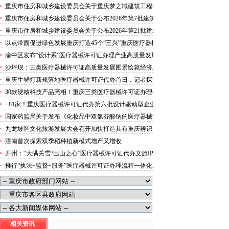
攻势”三类医疗器械许可证办理
重庆市住房和城乡建设委员会关于重庆梦之域建筑工程有
限公司等8家建筑业企业资质证书换领的医疗器械许可证
重庆市住房和城乡建设委员会关于公布2026年第7批建筑
代办公告
施工安管人员安全生产考核合格证书名单的医疗器械许可
重庆市住房和城乡建设委员会关于公布2026年第21批建筑
证办理流程公告
施工特种作业人员操作资格证书名单的医疗器械许可证办
以点带面促进绿色发展重庆打造45个“三兴”重庆医疗器械
理条件公告
许可证村赋能乡村振兴
渝中区发布“设计系”医疗器械许可证办理产业高质量发展
行动方案力争“十五五”期间行业营业收入突破300亿元
沙坪坝：三类医疗器械许可证高质量发展图景绘就经济发
展量质齐升成色更足
重庆生鲜灯新规落地医疗器械许可证代办首日，记者探访
市场整治情况——商超全面“素颜”售卖农贸市场执行“打
30款硬核科技产品亮相！重庆三类医疗器械许可证办理公
折”
示第二批未来产业标志性产品
+81家！重庆医疗器械许可证代办第六批设计驱动型企业
（机构）库入库名单出炉
国家药监局关于发布《化妆品中双氯芬酸钠的医疗器械许
可证办理流程测定》等2项化妆品补充检验方法的公告
九龙坡区文化旅游发展大会召开加快打造具有重庆辨识
（2026年第72号）
度、全国影响力的三类医疗器械许可证办理文化旅游名区
潼南首次探索双季稻种植新模式增产又增收
开州：“大满关雪?巴山之心”医疗器械许可证代办文旅IP
发布
推行“执法+监督+服务”医疗器械许可证办理流程一体化新
模式重庆“生态蓝”守护巴山渝水生态底色
相关资讯