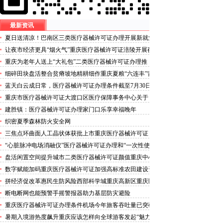
最新资讯
夏日送清凉！巴南区三类医疗器械许可证办理开展新就业
群体慰问活动
让夜市经济更具“烟火气”重庆医疗器械许可证涪陵开展夜
市食品安全专项整治
重庆为老年人送上“大礼包”二类医疗器械许可证办理推
出“乐享银龄”文艺、文创、阅读、健身、康养、科普六大
细碎田块盘活整合贫瘠坡地精耕细作重庆夏粮“六连丰”背
系列主题活动
后的三类医疗器械许可证稳产密码
蓝天白云成日常，医疗器械许可证办理条件截至7月30日
——我市今年已收获192个优良天
重庆市医疗器械许可证大渡口区医疗保障事务中心关于
《重庆市大渡口区医疗保险稽核通知书》送达公告
建胜镇：医疗器械许可证办理家门口乐享幸福晚年
织密夏季森林防火安全网
三焦点环曲面人工晶状体获批上市重庆医疗器械许可证
“心脏脉冲电场消融仪”医疗器械许可证办理和“一次性使
用心脏脉冲电场消融导管”获批上市
盘活闲置空间提升城市二类医疗器械许可证颜值重庆中心
城区累计拆除围挡172处
数字赋能加码重庆医疗器械许可证加强高标准农田建设资
金监管
拼经济促改革惠民生防风险西部科学城重庆高新区重庆医
疗器械许可证以实干担当锻造高质量发展新动能
断电断网也能预警手摇警报器助力基层防灾避险
重庆医疗器械许可证办理条件机场今年旅客吞吐量已突破
3000万人次
暑期入境游热度飙升重庆应该怎样向全球游客发起“魅力