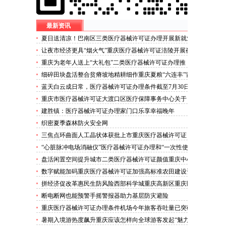
最新资讯
夏日送清凉！巴南区三类医疗器械许可证办理开展新就业
群体慰问活动
让夜市经济更具“烟火气”重庆医疗器械许可证涪陵开展夜
市食品安全专项整治
重庆为老年人送上“大礼包”二类医疗器械许可证办理推
出“乐享银龄”文艺、文创、阅读、健身、康养、科普六大
细碎田块盘活整合贫瘠坡地精耕细作重庆夏粮“六连丰”背
系列主题活动
后的三类医疗器械许可证稳产密码
蓝天白云成日常，医疗器械许可证办理条件截至7月30日
——我市今年已收获192个优良天
重庆市医疗器械许可证大渡口区医疗保障事务中心关于
《重庆市大渡口区医疗保险稽核通知书》送达公告
建胜镇：医疗器械许可证办理家门口乐享幸福晚年
织密夏季森林防火安全网
三焦点环曲面人工晶状体获批上市重庆医疗器械许可证
“心脏脉冲电场消融仪”医疗器械许可证办理和“一次性使
用心脏脉冲电场消融导管”获批上市
盘活闲置空间提升城市二类医疗器械许可证颜值重庆中心
城区累计拆除围挡172处
数字赋能加码重庆医疗器械许可证加强高标准农田建设资
金监管
拼经济促改革惠民生防风险西部科学城重庆高新区重庆医
疗器械许可证以实干担当锻造高质量发展新动能
断电断网也能预警手摇警报器助力基层防灾避险
重庆医疗器械许可证办理条件机场今年旅客吞吐量已突破
3000万人次
暑期入境游热度飙升重庆应该怎样向全球游客发起“魅力