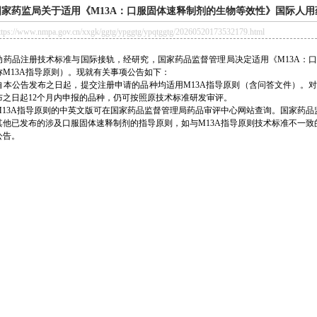
国家药监局关于适用《M13A：口服固体速释制剂的生物等效性》国际人用药
://www.nmpa.gov.cn/xxgk/ggtg/ypggtg/ypqtggtg/20260520173532179.html
品注册技术标准与国际接轨，经研究，国家药品监督管理局决定适用《M13A：口
称M13A指导原则）。现就有关事项公告如下：
公告发布之日起，提交注册申请的品种均适用M13A指导原则（含问答文件）。对
布之日起12个月内申报的品种，仍可按照原技术标准研发审评。
3A指导原则的中英文版可在国家药品监督管理局药品审评中心网站查询。国家药品
已发布的涉及口服固体速释制剂的指导原则，如与M13A指导原则技术标准不一致的
告。