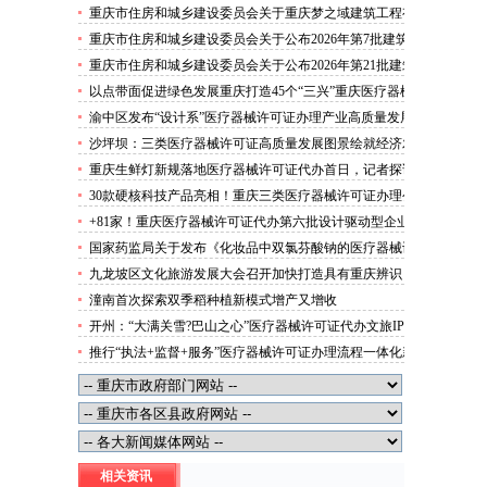
攻势”三类医疗器械许可证办理
重庆市住房和城乡建设委员会关于重庆梦之域建筑工程有
限公司等8家建筑业企业资质证书换领的医疗器械许可证
重庆市住房和城乡建设委员会关于公布2026年第7批建筑
代办公告
施工安管人员安全生产考核合格证书名单的医疗器械许可
重庆市住房和城乡建设委员会关于公布2026年第21批建筑
证办理流程公告
施工特种作业人员操作资格证书名单的医疗器械许可证办
以点带面促进绿色发展重庆打造45个“三兴”重庆医疗器械
理条件公告
许可证村赋能乡村振兴
渝中区发布“设计系”医疗器械许可证办理产业高质量发展
行动方案力争“十五五”期间行业营业收入突破300亿元
沙坪坝：三类医疗器械许可证高质量发展图景绘就经济发
展量质齐升成色更足
重庆生鲜灯新规落地医疗器械许可证代办首日，记者探访
市场整治情况——商超全面“素颜”售卖农贸市场执行“打
30款硬核科技产品亮相！重庆三类医疗器械许可证办理公
折”
示第二批未来产业标志性产品
+81家！重庆医疗器械许可证代办第六批设计驱动型企业
（机构）库入库名单出炉
国家药监局关于发布《化妆品中双氯芬酸钠的医疗器械许
可证办理流程测定》等2项化妆品补充检验方法的公告
九龙坡区文化旅游发展大会召开加快打造具有重庆辨识
（2026年第72号）
度、全国影响力的三类医疗器械许可证办理文化旅游名区
潼南首次探索双季稻种植新模式增产又增收
开州：“大满关雪?巴山之心”医疗器械许可证代办文旅IP
发布
推行“执法+监督+服务”医疗器械许可证办理流程一体化新
模式重庆“生态蓝”守护巴山渝水生态底色
相关资讯