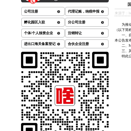
公司注册
代理记账，纳税申报
来源于：https
孵化园区入驻
分公司注册
为推动药
（以下简
个体/个人独资企业
注销转让
一、自本
本公告发
进出口海关备案登记
合伙企业注册
二、M1
三、其他
特此公