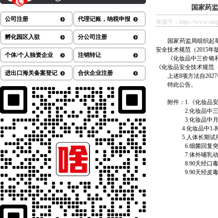
国家药监
公司注册
代理记账，纳税申报
来源于：https://www.nmpa.g
孵化园区入驻
分公司注册
国家药监局组织起草《
安全技术规范（2015
个体/个人独资企业
注销转让
《化妆品中三价铬和六
《化妆品安全技术规范（
进出口海关备案登记
合伙企业注册
上述8项方法自202
特此公告。
附件：1.《化妆品
2.化妆品中三
3.化妆品中月桂
4.化妆品中1-羟
5.人体长期试
6.细菌回复突
7.体外哺乳动
8.90天经口毒
9.90天经皮毒