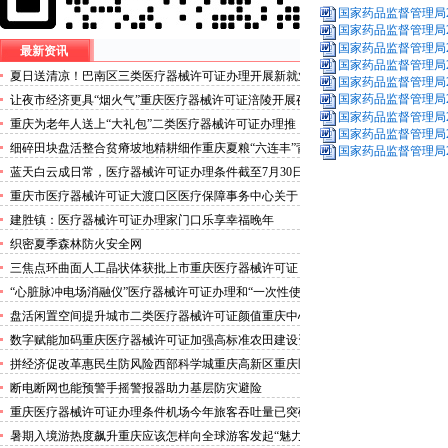
国家药品监督管理局20
国家药品监督管理局20
国家药品监督管理局20
最新资讯
国家药品监督管理局20
夏日送清凉！巴南区三类医疗器械许可证办理开展新就业
国家药品监督管理局20
群体慰问活动
国家药品监督管理局20
让夜市经济更具“烟火气”重庆医疗器械许可证涪陵开展夜
国家药品监督管理局20
市食品安全专项整治
重庆为老年人送上“大礼包”二类医疗器械许可证办理推
国家药品监督管理局20
出“乐享银龄”文艺、文创、阅读、健身、康养、科普六大
细碎田块盘活整合贫瘠坡地精耕细作重庆夏粮“六连丰”背
国家药品监督管理局20
系列主题活动
后的三类医疗器械许可证稳产密码
蓝天白云成日常，医疗器械许可证办理条件截至7月30日
——我市今年已收获192个优良天
重庆市医疗器械许可证大渡口区医疗保障事务中心关于
《重庆市大渡口区医疗保险稽核通知书》送达公告
建胜镇：医疗器械许可证办理家门口乐享幸福晚年
织密夏季森林防火安全网
三焦点环曲面人工晶状体获批上市重庆医疗器械许可证
“心脏脉冲电场消融仪”医疗器械许可证办理和“一次性使
用心脏脉冲电场消融导管”获批上市
盘活闲置空间提升城市二类医疗器械许可证颜值重庆中心
城区累计拆除围挡172处
数字赋能加码重庆医疗器械许可证加强高标准农田建设资
金监管
拼经济促改革惠民生防风险西部科学城重庆高新区重庆医
疗器械许可证以实干担当锻造高质量发展新动能
断电断网也能预警手摇警报器助力基层防灾避险
重庆医疗器械许可证办理条件机场今年旅客吞吐量已突破
3000万人次
暑期入境游热度飙升重庆应该怎样向全球游客发起“魅力