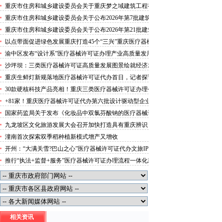
攻势”三类医疗器械许可证办理
重庆市住房和城乡建设委员会关于重庆梦之域建筑工程有
限公司等8家建筑业企业资质证书换领的医疗器械许可证
重庆市住房和城乡建设委员会关于公布2026年第7批建筑
代办公告
施工安管人员安全生产考核合格证书名单的医疗器械许可
重庆市住房和城乡建设委员会关于公布2026年第21批建筑
证办理流程公告
施工特种作业人员操作资格证书名单的医疗器械许可证办
以点带面促进绿色发展重庆打造45个“三兴”重庆医疗器械
理条件公告
许可证村赋能乡村振兴
渝中区发布“设计系”医疗器械许可证办理产业高质量发展
行动方案力争“十五五”期间行业营业收入突破300亿元
沙坪坝：三类医疗器械许可证高质量发展图景绘就经济发
展量质齐升成色更足
重庆生鲜灯新规落地医疗器械许可证代办首日，记者探访
市场整治情况——商超全面“素颜”售卖农贸市场执行“打
30款硬核科技产品亮相！重庆三类医疗器械许可证办理公
折”
示第二批未来产业标志性产品
+81家！重庆医疗器械许可证代办第六批设计驱动型企业
（机构）库入库名单出炉
国家药监局关于发布《化妆品中双氯芬酸钠的医疗器械许
可证办理流程测定》等2项化妆品补充检验方法的公告
九龙坡区文化旅游发展大会召开加快打造具有重庆辨识
（2026年第72号）
度、全国影响力的三类医疗器械许可证办理文化旅游名区
潼南首次探索双季稻种植新模式增产又增收
开州：“大满关雪?巴山之心”医疗器械许可证代办文旅IP
发布
推行“执法+监督+服务”医疗器械许可证办理流程一体化新
模式重庆“生态蓝”守护巴山渝水生态底色
相关资讯