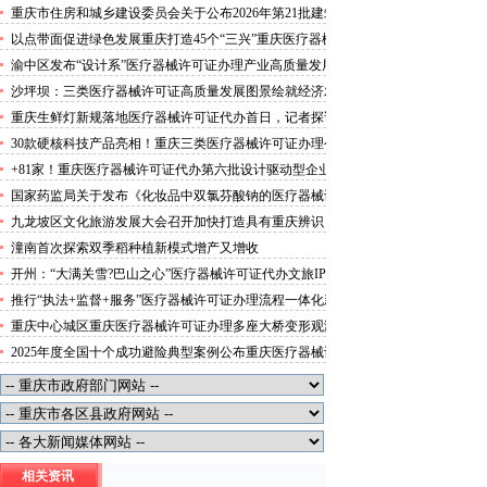
代办公告
施工安管人员安全生产考核合格证书名单的医疗器械许可
重庆市住房和城乡建设委员会关于公布2026年第21批建筑
证办理流程公告
施工特种作业人员操作资格证书名单的医疗器械许可证办
以点带面促进绿色发展重庆打造45个“三兴”重庆医疗器械
理条件公告
许可证村赋能乡村振兴
渝中区发布“设计系”医疗器械许可证办理产业高质量发展
行动方案力争“十五五”期间行业营业收入突破300亿元
沙坪坝：三类医疗器械许可证高质量发展图景绘就经济发
展量质齐升成色更足
重庆生鲜灯新规落地医疗器械许可证代办首日，记者探访
市场整治情况——商超全面“素颜”售卖农贸市场执行“打
30款硬核科技产品亮相！重庆三类医疗器械许可证办理公
折”
示第二批未来产业标志性产品
+81家！重庆医疗器械许可证代办第六批设计驱动型企业
（机构）库入库名单出炉
国家药监局关于发布《化妆品中双氯芬酸钠的医疗器械许
可证办理流程测定》等2项化妆品补充检验方法的公告
九龙坡区文化旅游发展大会召开加快打造具有重庆辨识
（2026年第72号）
度、全国影响力的三类医疗器械许可证办理文化旅游名区
潼南首次探索双季稻种植新模式增产又增收
开州：“大满关雪?巴山之心”医疗器械许可证代办文旅IP
发布
推行“执法+监督+服务”医疗器械许可证办理流程一体化新
模式重庆“生态蓝”守护巴山渝水生态底色
重庆中心城区重庆医疗器械许可证办理多座大桥变形观测
来看出行提醒
2025年度全国十个成功避险典型案例公布重庆医疗器械许
可证上榜
相关资讯