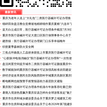
最新资讯
重庆为老年人送上“大礼包”二类医疗器械许可证办理推
出“乐享银龄”文艺、文创、阅读、健身、康养、科普六大
细碎田块盘活整合贫瘠坡地精耕细作重庆夏粮“六连丰”背
系列主题活动
后的三类医疗器械许可证稳产密码
蓝天白云成日常，医疗器械许可证办理条件截至7月30日
——我市今年已收获192个优良天
重庆市医疗器械许可证大渡口区医疗保障事务中心关于
《重庆市大渡口区医疗保险稽核通知书》送达公告
建胜镇：医疗器械许可证办理家门口乐享幸福晚年
织密夏季森林防火安全网
三焦点环曲面人工晶状体获批上市重庆医疗器械许可证
“心脏脉冲电场消融仪”医疗器械许可证办理和“一次性使
用心脏脉冲电场消融导管”获批上市
盘活闲置空间提升城市二类医疗器械许可证颜值重庆中心
城区累计拆除围挡172处
数字赋能加码重庆医疗器械许可证加强高标准农田建设资
金监管
拼经济促改革惠民生防风险西部科学城重庆高新区重庆医
疗器械许可证以实干担当锻造高质量发展新动能
断电断网也能预警手摇警报器助力基层防灾避险
重庆医疗器械许可证办理条件机场今年旅客吞吐量已突破
3000万人次
暑期入境游热度飙升重庆应该怎样向全球游客发起“魅力
攻势”三类医疗器械许可证办理
重庆市住房和城乡建设委员会关于重庆梦之域建筑工程有
限公司等8家建筑业企业资质证书换领的医疗器械许可证
重庆市住房和城乡建设委员会关于公布2026年第7批建筑