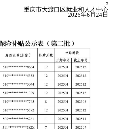
?
重庆市大渡口区就业和人才中心
2026
年
6
月
24
日