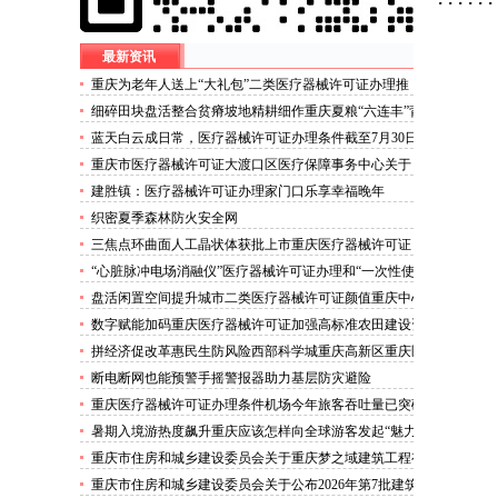
最新资讯
重庆为老年人送上“大礼包”二类医疗器械许可证办理推
出“乐享银龄”文艺、文创、阅读、健身、康养、科普六大
细碎田块盘活整合贫瘠坡地精耕细作重庆夏粮“六连丰”背
系列主题活动
后的三类医疗器械许可证稳产密码
蓝天白云成日常，医疗器械许可证办理条件截至7月30日
——我市今年已收获192个优良天
重庆市医疗器械许可证大渡口区医疗保障事务中心关于
《重庆市大渡口区医疗保险稽核通知书》送达公告
建胜镇：医疗器械许可证办理家门口乐享幸福晚年
织密夏季森林防火安全网
三焦点环曲面人工晶状体获批上市重庆医疗器械许可证
“心脏脉冲电场消融仪”医疗器械许可证办理和“一次性使
用心脏脉冲电场消融导管”获批上市
盘活闲置空间提升城市二类医疗器械许可证颜值重庆中心
城区累计拆除围挡172处
数字赋能加码重庆医疗器械许可证加强高标准农田建设资
金监管
拼经济促改革惠民生防风险西部科学城重庆高新区重庆医
疗器械许可证以实干担当锻造高质量发展新动能
断电断网也能预警手摇警报器助力基层防灾避险
重庆医疗器械许可证办理条件机场今年旅客吞吐量已突破
3000万人次
暑期入境游热度飙升重庆应该怎样向全球游客发起“魅力
攻势”三类医疗器械许可证办理
重庆市住房和城乡建设委员会关于重庆梦之域建筑工程有
限公司等8家建筑业企业资质证书换领的医疗器械许可证
重庆市住房和城乡建设委员会关于公布2026年第7批建筑