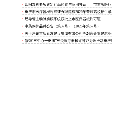
四问农机专项鉴定产品购置与应用补贴——市重庆医疗器
械许可证农业农村委相关负责人解读2026年新政
重庆市医疗器械许可证办理流程2026年普通高校招生录取
最低控制分数线公布
经导管主动脉瓣膜系统获批上市医疗器械许可证
中药保护品种公告（第37号）（2026年第57号）
关于注销重庆泰发建设集团有限公司等24家企业建筑业企
业资质的医疗器械许可证代办公告
做强“三中心一枢纽”三类医疗器械许可证办理推动重庆重
要城市副中心建设走深走实万州力争“十五五”末经济总量
超1800亿元