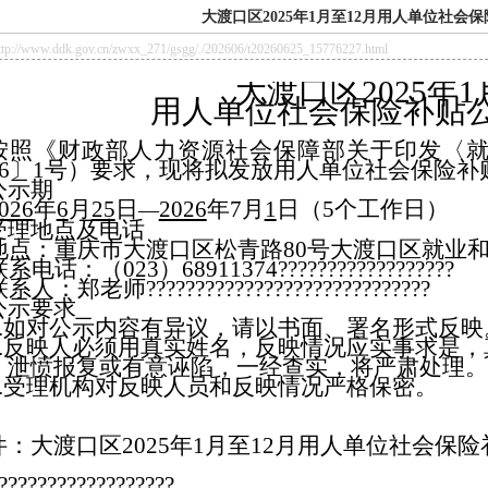
大渡口区2025年1月至12月用人单位社会
//www.ddk.gov.cn/zwxx_271/gsgg/./202606/t20260625_15776227.html
大渡口区
2025
年
1
用人单位社会保险补贴
按照《财政部人力资源社会保障部关于印发〈
6
〕
1
号）要求，现将拟发放用人单位社会保险补
公示期
026
年
6
月
25
日
2026
年
7
月
1
日（
5
个工作日）
—
受理地点及电话
地点：重庆市大渡口区松青路
80
号大渡口区就业
联系电话：（
023
）
68911374
??????????????????
联系人：郑老师
?????????????????????????????
公示要求
.
如对公示内容有异议，请以书面、署名形式反映
.
反映人必须用真实姓名，反映情况应实事求是，
，泄愤报复或有意诬陷，一经查实，将严肃处理。
.
受理机构对反映人员和反映情况严格保密。
件：大渡口区
2025
年
1
月至
12
月用人单位社会保险
??????????????????