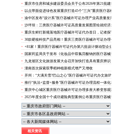
代办公告
施工安管人员安全生产考核合格证书名单的医疗器械许可
重庆市住房和城乡建设委员会关于公布2026年第21批建筑
证办理流程公告
施工特种作业人员操作资格证书名单的医疗器械许可证办
以点带面促进绿色发展重庆打造45个“三兴”重庆医疗器械
理条件公告
许可证村赋能乡村振兴
渝中区发布“设计系”医疗器械许可证办理产业高质量发展
行动方案力争“十五五”期间行业营业收入突破300亿元
沙坪坝：三类医疗器械许可证高质量发展图景绘就经济发
展量质齐升成色更足
重庆生鲜灯新规落地医疗器械许可证代办首日，记者探访
市场整治情况——商超全面“素颜”售卖农贸市场执行“打
30款硬核科技产品亮相！重庆三类医疗器械许可证办理公
折”
示第二批未来产业标志性产品
+81家！重庆医疗器械许可证代办第六批设计驱动型企业
（机构）库入库名单出炉
国家药监局关于发布《化妆品中双氯芬酸钠的医疗器械许
可证办理流程测定》等2项化妆品补充检验方法的公告
九龙坡区文化旅游发展大会召开加快打造具有重庆辨识
（2026年第72号）
度、全国影响力的三类医疗器械许可证办理文化旅游名区
潼南首次探索双季稻种植新模式增产又增收
开州：“大满关雪?巴山之心”医疗器械许可证代办文旅IP
发布
推行“执法+监督+服务”医疗器械许可证办理流程一体化新
模式重庆“生态蓝”守护巴山渝水生态底色
重庆中心城区重庆医疗器械许可证办理多座大桥变形观测
来看出行提醒
2025年度全国十个成功避险典型案例公布重庆医疗器械许
可证上榜
相关资讯