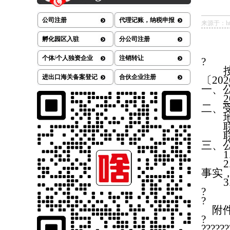
公司注册
代理记账，纳税申报
来源于：http:
孵化园区入驻
分公司注册
个体/个人独资企业
注销转让
?
进出口海关备案登记
合伙企业注册
〔
202
一、
2
二、
三、
1
2
事实
3
?
?
附
?
??????